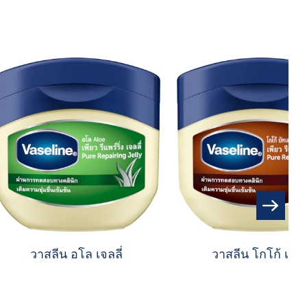
วาสลีน อโล เจลลี่
วาสลีน โกโก้ เจลลี