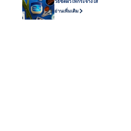
วิธีขัดผิวให้กระจ่างใส
Discover more about วิธีขัดผิวให้กร
อ่านเพิ่มเติม