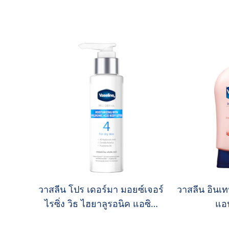
วาสลีน โปร เดอร์มา มอยซ์เจอร์
วาสลีน อินเท
ไรซิ่ง วิธ ไฮยาลูรอนิค แอซิด
แอน
บอดี้ โลชั่น