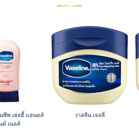
นซีพ เฮลธี้ แฮนดส์
วาสลีน เจลลี่
ด์ เนลส์