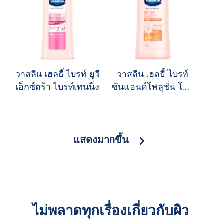
วาสลีน เฮลธี้ ไบรท์ ยูวี
วาสลีน เฮลธี้ ไบรท์
เอ็กซ์ตร้า ไบรท์เทนนิ่ง
ซันแอนด์โพลูชั่น โพร
เทคชั่น SPF24 PA+++
แสดงมากขึ้น
ไม่พลาดทุกเรื่องเกี่ยวกับผิว