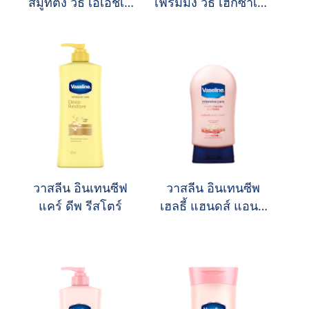
สมูทติ้ง วิธ เอเอชเอ
เฟิร์มมิ่ง วิธ เฮกซาเปป
บอดี้ โลชั่น
ไทด์ บอดี้ โลชั่น
วาสลีน อินเทนซีฟ
วาสลีน อินเทนซีพ
แคร์ ดีพ รีสโตร์
เฮลธี้ แฮนดส์ แอนด์
เนลส์