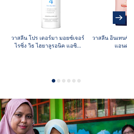
วาสลีน โปร เดอร์มา มอยซ์เจอร์
วาสลีน อินเทนซีพ 
ไรซิ่ง วิธ ไฮยาลูรอนิค แอซิด
แอนด์ เ
บอดี้ โลชั่น