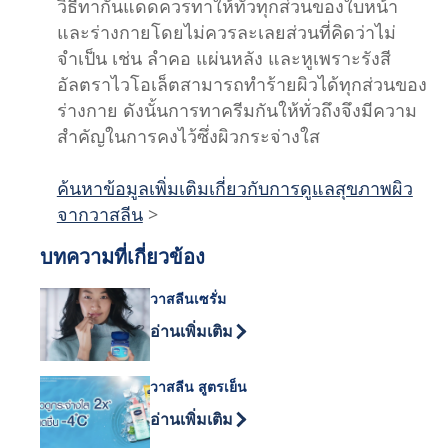
วิธีทากันแดดควรทาให้ทั่วทุกส่วนของใบหน้า
และร่างกายโดยไม่ควรละเลยส่วนที่คิดว่าไม่
จำเป็น เช่น ลำคอ แผ่นหลัง และหูเพราะรังสี
อัลตราไวโอเล็ตสามารถทำร้ายผิวได้ทุกส่วนของ
ร่างกาย ดังนั้นการทาครีมกันให้ทั่วถึงจึงมีความ
สำคัญในการคงไว้ซึ่งผิวกระจ่างใส
ค้นหาข้อมูลเพิ่มเติมเกี่ยวกับการดูแลสุขภาพผิว
จากวาสลีน
>
บทความที่เกี่ยวข้อง
วาสลีนเซรั่ม
Discover more about วาสลีนเซรั่ม
อ่านเพิ่มเติม
วาสลีน สูตรเย็น
Discover more about วาสลีน สูตรเย็น
อ่านเพิ่มเติม