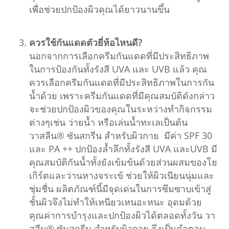
เพื่อช่วยปกป้องผิวคุณได้ยาวนานขึ้น
ควรใช้กันแดดตัวยี่ห้อไหนดี?
นอกจากการเลือกครีมกันแดดที่มีประสิทธิภาพ
ในการป้องกันทั้งรังสี UVA และ UVB แล้ว คุณ
ควรเลือกครีมกันแดดที่มีประสิทธิภาพในการกัน
น้ำด้วย เพราะครีมกันแดดที่มีคุณสมบัติดังกล่าว
จะช่วยปกป้องผิวของคุณในระหว่างทำกิจกรรม
ต่างๆเช่น ว่ายน้ำ หรือเล่นน้ำทะเลเป็นต้น
วาสลีน® ซันสกรีน สำหรับผิวกาย มีค่า SPF 30
และ PA ++ ปกป้องล้ำลึกทั้งรังสี UVA และUVB มี
คุณสมบัติกันน้ำทั้งยังเข้มข้นด้วยส่วนผสมของโย
เกิร์ตและว่านหางจระเข้ ช่วยให้ผิวเนียนนุ่มและ
ชุ่มชื่น ผลิตภัณฑ์นี้มีจุดเด่นในการซึมซาบเข้าสู่
ชั้นผิวจึงไม่ทำให้เหนียวเหนอะหนะ อุดมด้วย
คุณค่าการบำรุงและปกป้องผิวได้ตลอดทั้งวัน วา
สลีน® ซันสกรีน สำหรับผิวกาย จึงเป็นคำตอบ