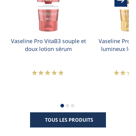
Vaseline Pro VitaB3 souple et
Vaseline Pro V
doux lotion sérum
lumineux lot
La
L
note
n
moyenne
m
de
d
ce
c
Vaseline
V
TOUS LES PRODUITS
Pro
2
VitaB3
M