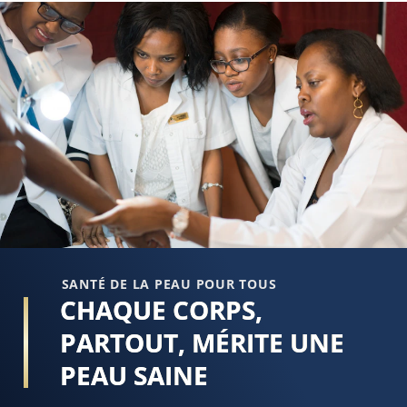
souple
e
et
d
doux
5
lotion
s
sérum
5
est
à
de
p
5.0
d
sur
1
5
n
à
partir
SANTÉ DE LA PEAU POUR TOUS
de
CHAQUE CORPS,
1
PARTOUT, MÉRITE UNE
notes.
PEAU SAINE