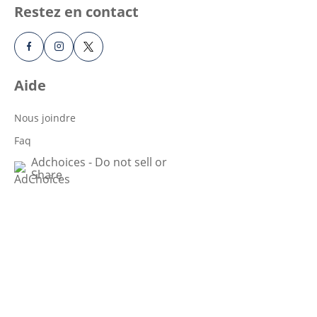
Restez en contact
Aide
Nous joindre
Faq
Adchoices - Do not sell or
Share
Politiques
Explorer
Plan du site
Tous les produits
Accessibilité
Tous les articles
Conditions d'utilisation
Santé de la peau pour tous
Avis de confidentialité