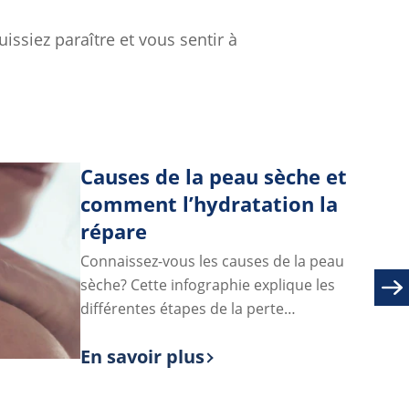
ssiez paraître et vous sentir à
Causes de la peau sèche et
comment l’hydratation la
répare
Connaissez-vous les causes de la peau
sèche? Cette infographie explique les
différentes étapes de la perte
d’hydratation et la façon de réparer la
au sèche?
En savoir plus
peau sèche.
Discover more about Causes de la p