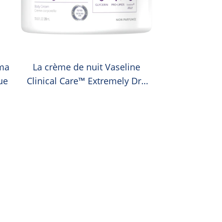
ema
La crème de nuit Vaseline
ue
Clinical Care™ Extremely Dry
Skin Rescue