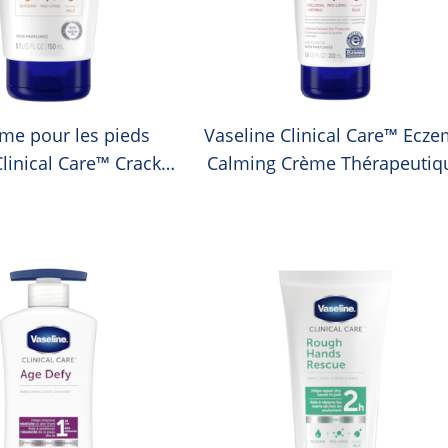
ème pour les pieds
Vaseline Clinical Care™ Ecz
Clinical Care™ Cracked
Calming Crème Thérapeutiq
Heel Rescue