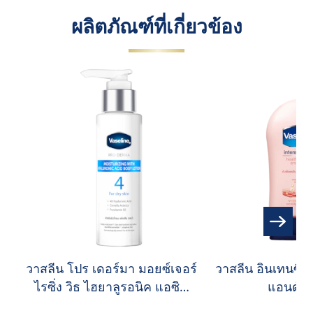
ผลิตภัณฑ์ที่เกี่ยวข้อง
วาสลีน โปร เดอร์มา มอยซ์เจอร์
วาสลีน อินเทนซีพ 
ไรซิ่ง วิธ ไฮยาลูรอนิค แอซิด
แอนด์ เ
บอดี้ โลชั่น