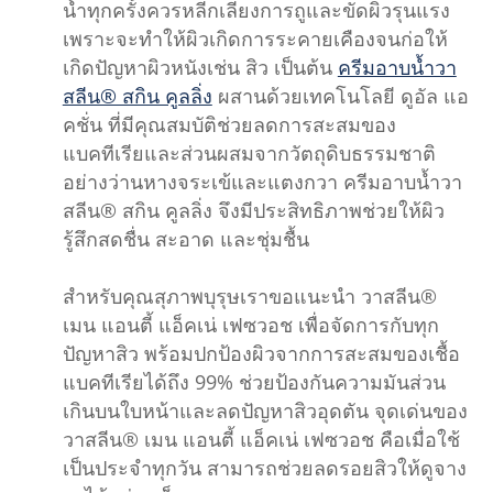
น้ำทุกครั้งควรหลีกเลี่ยงการถูและขัดผิวรุนแรง
เพราะจะทำให้ผิวเกิดการระคายเคืองจนก่อให้
เกิดปัญหาผิวหนังเช่น สิว เป็นต้น
ครีมอาบน้ำวา
สลีน® สกิน คูลลิ่ง
ผสานด้วยเทคโนโลยี ดูอัล แอ
คชั่น ที่มีคุณสมบัติช่วยลดการสะสมของ
แบคทีเรียและส่วนผสมจากวัตถุดิบธรรมชาติ
อย่างว่านหางจระเข้และแตงกวา ครีมอาบน้ำวา
สลีน® สกิน คูลลิ่ง จึงมีประสิทธิภาพช่วยให้ผิว
รู้สึกสดชื่น สะอาด และชุ่มชื้น
สำหรับคุณสุภาพบุรุษเราขอแนะนำ วาสลีน®
เมน แอนตี้ แอ็คเน่ เฟซวอช เพื่อจัดการกับทุก
ปัญหาสิว พร้อมปกป้องผิวจากการสะสมของเชื้อ
แบคทีเรียได้ถึง 99% ช่วยป้องกันความมันส่วน
เกินบนใบหน้าและลดปัญหาสิวอุดตัน จุดเด่นของ
วาสลีน® เมน แอนตี้ แอ็คเน่ เฟซวอช คือเมื่อใช้
เป็นประจำทุกวัน สามารถช่วยลดรอยสิวให้ดูจาง