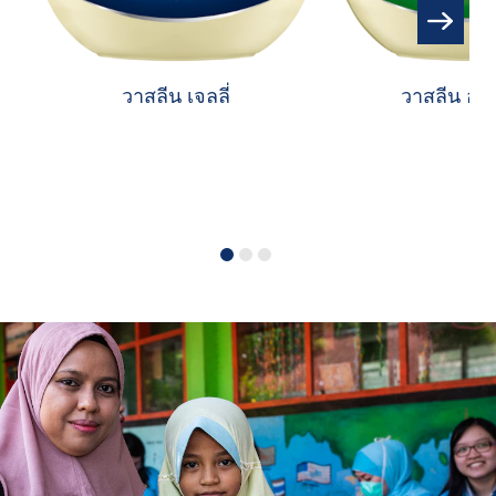
วาสลีน เจลลี่
วาสลีน อโล