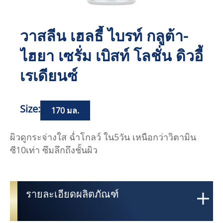
วาสลีน เฮลธี้ ไบรท์ กลูต้า-
ไฮยา เซรั่ม เบิสท์ โลชั่น ดิวอี้
เรเดียนซ์
Size:
170 มล.
ผิวดูกระจ่างใส ฉ่ำโกลว์ ใน5วัน เหนือกว่าวิตามิน
ซี10เท่า ซึมลึกถึงชั้นผิว
รายละเอียดผลิตภัณฑ์