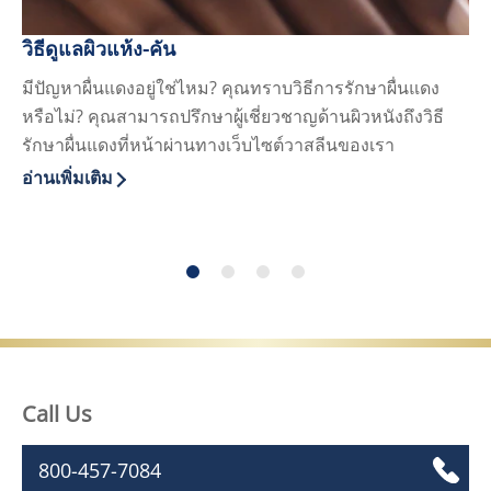
วิธีดูแลผิวแห้ง-คัน
สา
มีปัญหาผื่นแดงอยู่ใช่ไหม? คุณทราบวิธีการรักษาผื่นแดง
เม
หรือไม่? คุณสามารถปรึกษาผู้เชี่ยวชาญด้านผิวหนังถึงวิธี
ดู
รักษาผื่นแดงที่หน้าผ่านทางเว็บไซต์วาสลีนของเรา
ปร
อ่านเพิ่มเติม
อ่า
Discover more about วิธีดูแลผิวแห้ง-คัน
Di
Call Us
800-457-7084