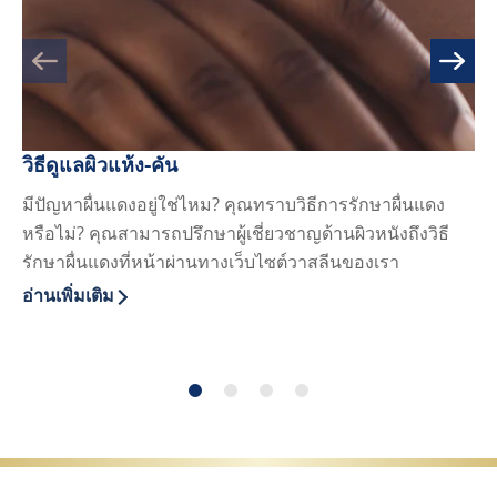
วิธีดูแลผิวแห้ง-คัน
สา
มีปัญหาผื่นแดงอยู่ใช่ไหม? คุณทราบวิธีการรักษาผื่นแดง
เม
หรือไม่? คุณสามารถปรึกษาผู้เชี่ยวชาญด้านผิวหนังถึงวิธี
ดู
รักษาผื่นแดงที่หน้าผ่านทางเว็บไซต์วาสลีนของเรา
ปร
อ่านเพิ่มเติม
อ่า
Discover more about วิธีดูแลผิวแห้ง-คัน
Di