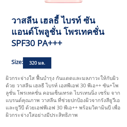
วาสลีน เฮลธี้ ไบรท์ ซัน
แอนด์โพลูชั่น โพรเทคชั่น
SPF30 PA+++
Size:
320 มล.
ผิวกระจ่างใส ฟื้นบำรุง กันแดดและมลภาวะให้กับผิว
ด้วย วาสลีน เฮลธี ไบรท์ เอสพีเอฟ 30 พีเอ++ ซัน+โพ
ลูชั่น โพรเทคชั่น คอนเซ็นเทรด ไบรเทนนิ่ง เซรั่ม จาก
แบรนด์คุณภาพ วาสลีน ที่ช่วยปกป้องผิวจากรังสียูวีเอ
และยูวีบี ด้วยเอฟพีเอฟ 30 พีเอ++ พร้อมวิตามินบี เพื่อ
ผิวกระจ่างใสอย่างมีประสิทธิภาพ