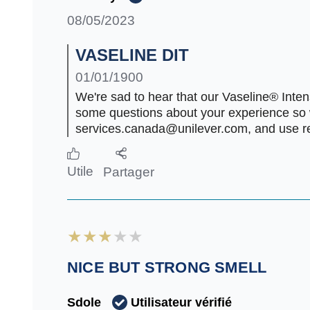
SMART PUMP, NOT SO SMART
Utilisateur vérifié
Kimothy
08/05/2023
VASELINE DIT
01/01/1900
We're sad to hear that our Vaseline® Inte
some questions about your experience so w
services.canada@unilever.com, and use re
Utile
Partager