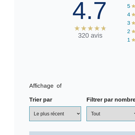
4.7
5
4
3
2
320 avis
1
Affichage
of
Trier par
Filtrer par nombre