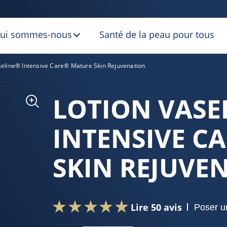
ui sommes-nous
Santé de la peau pour tous
seline® Intensive Care® Mature Skin Rejuvenation
LOTION VASE
INTENSIVE C
SKIN REJUVE
Lire 50 avis
Poser u