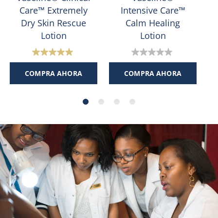
Care™ Extremely
Intensive Care™
Dry Skin Rescue
Calm Healing
Lotion
Lotion
5.0
0.0
de
de
COMPRA AHORA
COMPRA AHORA
5
5
estrellas.
estrellas.
1
reseña