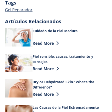
Tags
Gel Reparador
Artículos Relacionados
Cuidado de la Piel Madura
Discover more about Cuidado de la Pie
Read More
Piel sensible: causas, tratamiento y
consejos
Discover more about Piel sensible: caus
Read More
Dry or Dehydrated Skin? What’s the
Difference?
Discover more about Dry or Dehydrated 
Read More
Las Causas de la Piel Extremadamente