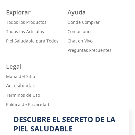
Explorar
Ayuda
Todos los Productos
Dónde Comprar
Todos los Artículos
Contáctanos
Piel Saludable para Todos
Chat en Vivo
Preguntas Frecuentes
Legal
Mapa del Sitio
Accesibilidad
Términos de Uso
Política de Privacidad
No vender ni compartir mi información personal
DESCUBRE EL SECRETO DE LA
Política de Privacidad de la Información sobre la Salud del
PIEL SALUDABLE
Consumidor