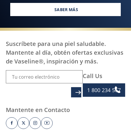
SABER MÁS
TODOS, EN TODAS PARTES, ME
Suscríbete para una piel saludable.
Mantente al día, obtén ofertas exclusivas
de Vaseline®, inspiración y más.
Call Us
1 800 234 567
SIGN UP
Mantente en Contacto