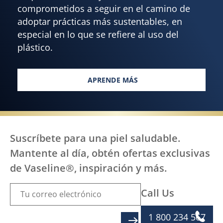
comprometidos a seguir en el camino de
adoptar prácticas más sustentables, en
especial en lo que se refiere al uso del
plástico.
APRENDE MÁS
DANDO LAS PASOS PARA UN ME
Suscríbete para una piel saludable.
Mantente al día, obtén ofertas exclusivas
de Vaseline®, inspiración y más.
Call Us
1 800 234 567
SIGN UP