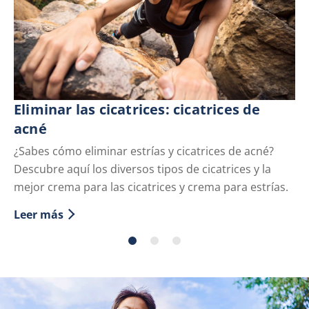
Eliminar las cicatrices: cicatrices de
D
acné
t
¿Sabes cómo eliminar estrías y cicatrices de acné?
¿C
Descubre aquí los diversos tipos de cicatrices y la
De
mejor crema para las cicatrices y crema para estrías.
de
Leer más
Le
Discover more about Eliminar las cicatrices: cicatrice
Di