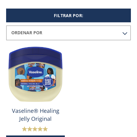
FILTRAR POR:
Vaseline® Healing
Jelly Original
5.0