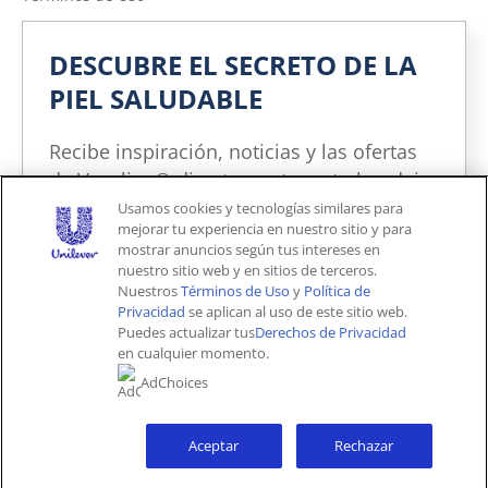
Política de Privacidad
DESCUBRE EL SECRETO DE LA
No vender ni compartir mi información personal
PIEL SALUDABLE
Política de Privacidad de la Información sobre la Salud del
Consumidor
Recibe inspiración, noticias y las ofertas
Limitar el uso de mi información personal confidencial
de Vaseline® directamente en tu bandeja
Adchoices - Do not sell or Share
de entrada. Puedes cancelar la
Usamos cookies y tecnologías similares para
mejorar tu experiencia en nuestro sitio y para
suscripción en cualquier momento.
mostrar anuncios según tus intereses en
nuestro sitio web y en sitios de terceros.
Unites States (ES)
Nuestros
Términos de Uso
y
Política de
Privacidad
se aplican al uso de este sitio web.
Puedes actualizar tus
Derechos de Privacidad
© 2026 Unilever. Todos los derechos reservados.
en cualquier momento.
Este sitio web está dirigido exclusivamente a los
¡YO LO QUIERO!
consumidores estadounidenses de productos y
AdChoices
servicios de Unilever United States.
Este sitio web no está dirigido a consumidores
Tal vez más tarde
radicados fuera de Estados Unidos
Aceptar
Rechazar