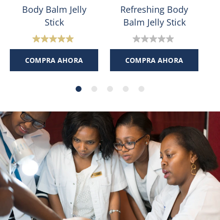
Body Balm Jelly
Refreshing Body
S
Stick
Balm Jelly Stick
5.0
0.0
de
de
COMPRA AHORA
COMPRA AHORA
5
5
estrellas.
estrellas.
1
reseña