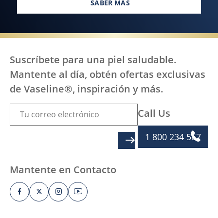
SABER MÁS
TODOS, EN TODAS PARTES, ME
Suscríbete para una piel saludable.
Mantente al día, obtén ofertas exclusivas
de Vaseline®, inspiración y más.
Call Us
1 800 234 567
SIGN UP
Mantente en Contacto