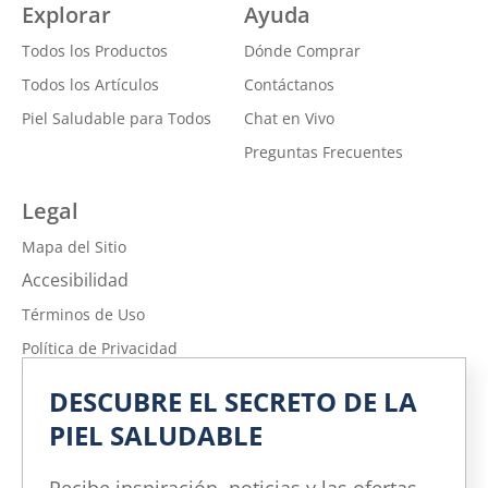
Explorar
Ayuda
Todos los Productos
Dónde Comprar
Todos los Artículos
Contáctanos
Piel Saludable para Todos
Chat en Vivo
Preguntas Frecuentes
Legal
Mapa del Sitio
Accesibilidad
Términos de Uso
Política de Privacidad
No vender ni compartir mi información personal
DESCUBRE EL SECRETO DE LA
Política de Privacidad de la Información sobre la Salud del
PIEL SALUDABLE
Consumidor
Limitar el uso de mi información personal confidencial