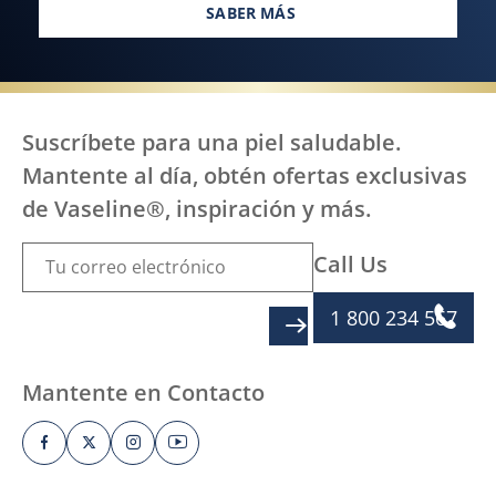
SABER MÁS
TODOS, EN TODAS PARTES, ME
Suscríbete para una piel saludable.
Mantente al día, obtén ofertas exclusivas
de Vaseline®, inspiración y más.
Call Us
1 800 234 567
SIGN UP
Mantente en Contacto