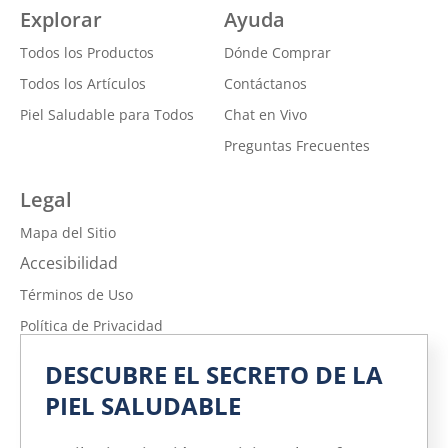
Explorar
Ayuda
Todos los Productos
Dónde Comprar
Todos los Artículos
Contáctanos
Piel Saludable para Todos
Chat en Vivo
Preguntas Frecuentes
Legal
Mapa del Sitio
Accesibilidad
Términos de Uso
Política de Privacidad
No vender ni compartir mi información personal
DESCUBRE EL SECRETO DE LA
Política de Privacidad de la Información sobre la Salud del
PIEL SALUDABLE
Consumidor
Limitar el uso de mi información personal confidencial