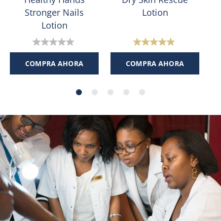
Stronger Nails
Lotion
Lotion
0.0
5.0
de
de
COMPRA AHORA
COMPRA AHORA
5
5
estrellas.
estrellas.
1
reseña