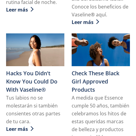
rutina facial de noche.
Conoce los beneficios de
Leer más
Discover more about Slugging: skincare y rutina facia
Vaseline® aquí.
Leer más
Discover more about Difer
Hacks You Didn't
Check These Black
Know You Could Do
Girl Approved
With Vaseline®
Products
Tus labios no se
A medida que Essence
molestarán si también
cumple 50 años, también
consientes otras partes
celebramos los hitos de
de tu cara.
estas queridas marcas
Leer más
de belleza y productos
Discover more about Hacks You Didn't Know You Cou