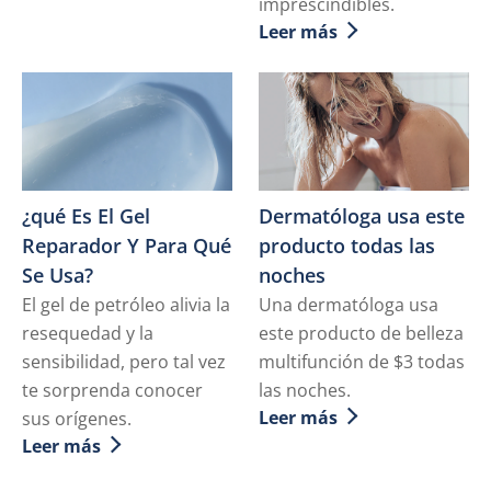
imprescindibles.
Leer más
Discover more about Check
¿qué Es El Gel
Dermatóloga usa este
Reparador Y Para Qué
producto todas las
Se Usa?
noches
El gel de petróleo alivia la
Una dermatóloga usa
resequedad y la
este producto de belleza
sensibilidad, pero tal vez
multifunción de $3 todas
te sorprenda conocer
las noches.
Leer más
sus orígenes.
Discover more about Derma
Leer más
Discover more about ¿qué Es El Gel Reparador Y Para