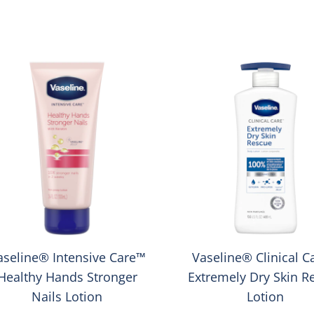
aseline® Intensive Care™
Vaseline® Clinical 
Healthy Hands Stronger
Extremely Dry Skin R
Nails Lotion
Lotion