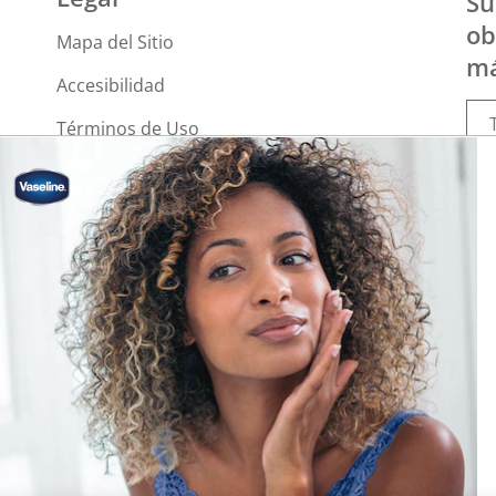
Su
ob
Mapa del Sitio
má
Accesibilidad
Términos de Uso
es
Política de Privacidad
No vender ni compartir mi
información personal
Política de Privacidad de la
Información sobre la Salud del
Consumidor
Limitar el uso de mi información
personal confidencial
Adchoices - Do not sell or Share