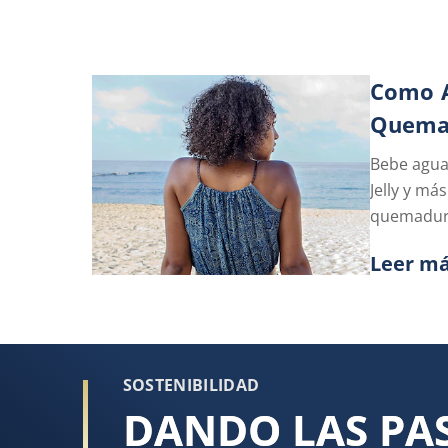
Como A
Quemad
Bebe agua,
Jelly y má
quemadura
Leer m
Discove
SOSTENIBILIDAD
DANDO LAS PA