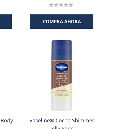
0.0
de
COMPRA AHORA
5
estrellas.
 Body
Vaseline® Cocoa Shimmer
Jelly Stick