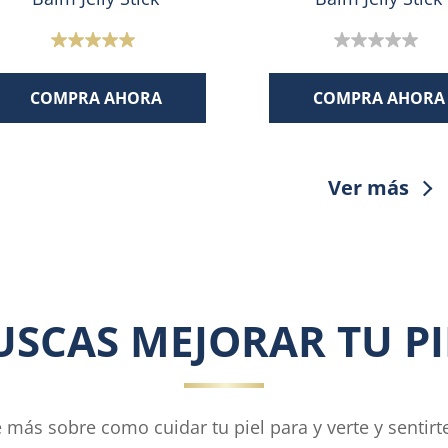
5.0
0.0
de
de
COMPRA AHORA
COMPRA AHORA
5
5
estrellas.
estrellas.
1
reseña
Ver más
USCAS MEJORAR TU PI
más sobre como cuidar tu piel para y verte y sentirt