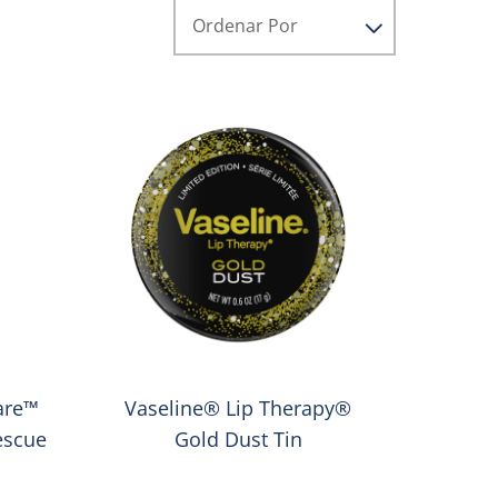
Care™
Vaseline® Lip Therapy®
escue
Gold Dust Tin