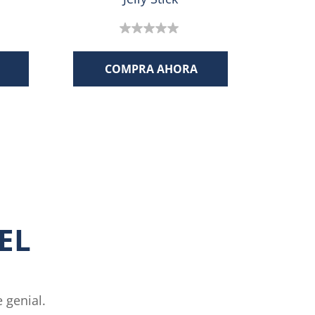
0.0
de
COMPRA AHORA
5
estrellas.
EL
e genial.