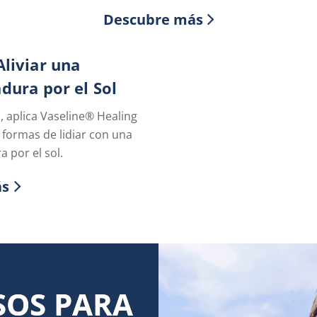
Descubre más
liviar una
ura por el Sol
 aplica Vaseline® Healing
s formas de lidiar con una
 por el sol.
ás
r more about Como Aliviar una Quemadura po
SOS PARA