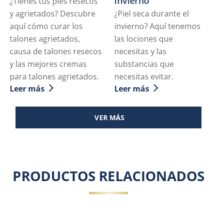
Invierno
¿Tienes tus pies resecos
y agrietados? Descubre
¿Piel seca durante el
aquí cómo curar los
invierno? Aquí tenemos
talones agrietados,
las lociones que
causa de talones resecos
necesitas y las
y las mejores cremas
substancias que
para talones agrietados.
necesitas evitar.
Leer más
Leer más
Discover more about Talones agrietados: causas y tr
Discover more about Libéra
VER MÁS
PRODUCTOS RELACIONADOS