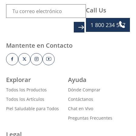
Call Us
1 800 234 567
SIGN UP
Mantente en Contacto
Explorar
Ayuda
Todos los Productos
Dónde Comprar
Todos los Artículos
Contáctanos
Piel Saludable para Todos
Chat en Vivo
Preguntas Frecuentes
Legal