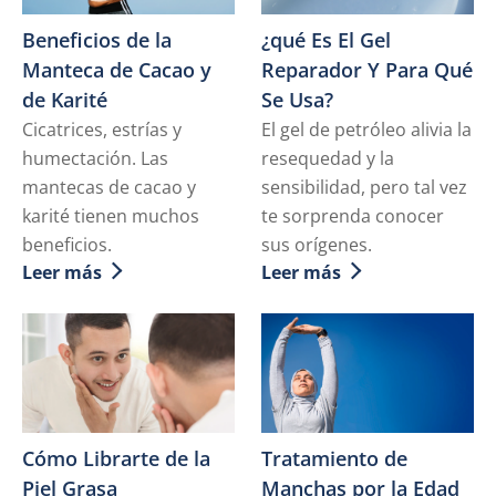
Beneficios de la
¿qué Es El Gel
Manteca de Cacao y
Reparador Y Para Qué
de Karité
Se Usa?
Cicatrices, estrías y
El gel de petróleo alivia la
humectación. Las
resequedad y la
mantecas de cacao y
sensibilidad, pero tal vez
karité tienen muchos
te sorprenda conocer
beneficios.
sus orígenes.
Leer más
Leer más
Discover more about Beneficios de la Manteca de Caca
Discover more about ¿qué 
Cómo Librarte de la
Tratamiento de
Piel Grasa
Manchas por la Edad