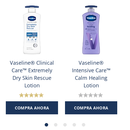
Vaseline® Clinical
Vaseline®
Care™ Extremely
Intensive Care™
Dry Skin Rescue
Calm Healing
Lotion
Lotion
5.0
0.0
de
de
COMPRA AHORA
COMPRA AHORA
5
5
estrellas.
estrellas.
1