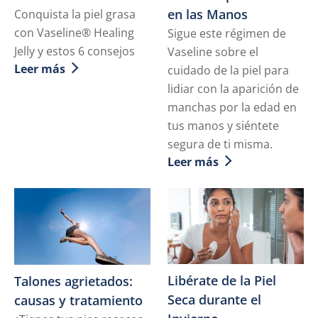
en las Manos
Conquista la piel grasa
con Vaseline® Healing
Sigue este régimen de
Jelly y estos 6 consejos
Vaseline sobre el
Leer más
cuidado de la piel para
Discover more about Cómo Librarte de la Piel Grasa
lidiar con la aparición de
manchas por la edad en
tus manos y siéntete
segura de ti misma.
Leer más
Discover more about Trat
Libérate de la Piel
Talones agrietados:
Seca durante el
causas y tratamiento