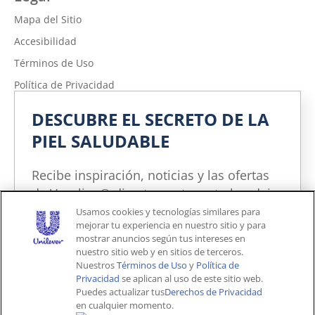
Mapa del Sitio
Accesibilidad
Términos de Uso
Política de Privacidad
No vender ni compartir mi información personal
DESCUBRE EL SECRETO DE LA
Política de Privacidad de la Información sobre la Salud del
PIEL SALUDABLE
Consumidor
Limitar el uso de mi información personal confidencial
Recibe inspiración, noticias y las ofertas
Adchoices - Do not sell or Share
de Vaseline® directamente en tu bandeja
de entrada. Puedes cancelar la
Usamos cookies y tecnologías similares para
mejorar tu experiencia en nuestro sitio y para
suscripción en cualquier momento.
mostrar anuncios según tus intereses en
Unites States (ES)
nuestro sitio web y en sitios de terceros.
Nuestros
Términos de Uso
y
Política de
Privacidad
se aplican al uso de este sitio web.
© 2026 Unilever. Todos los derechos reservados.
Puedes actualizar tus
Derechos de Privacidad
Este sitio web está dirigido exclusivamente a los
en cualquier momento.
consumidores estadounidenses de productos y