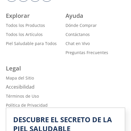
Explorar
Ayuda
Todos los Productos
Dónde Comprar
Todos los Artículos
Contáctanos
Piel Saludable para Todos
Chat en Vivo
Preguntas Frecuentes
Legal
Mapa del Sitio
Accesibilidad
Términos de Uso
Política de Privacidad
No vender ni compartir mi información personal
DESCUBRE EL SECRETO DE LA
Política de Privacidad de la Información sobre la Salud del
PIEL SALUDABLE
Consumidor