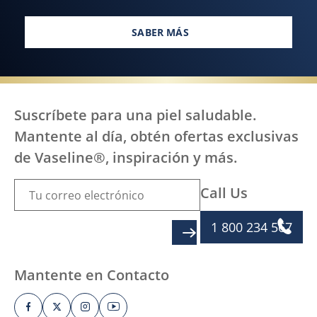
SABER MÁS
TODOS, EN TODAS PARTES, ME
Suscríbete para una piel saludable.
Mantente al día, obtén ofertas exclusivas
de Vaseline®, inspiración y más.
Call Us
1 800 234 567
SIGN UP
Mantente en Contacto