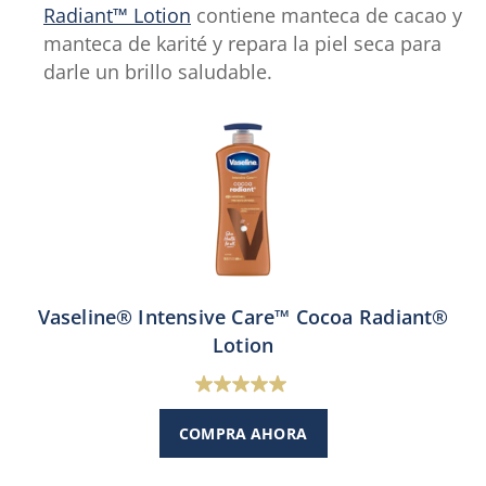
Radiant™ Lotion
contiene manteca de cacao y
manteca de karité y repara la piel seca para
darle un brillo saludable.
Vaseline® Intensive Care™ Cocoa Radiant®
Lotion
5.0
de
COMPRA AHORA
5
estrellas.