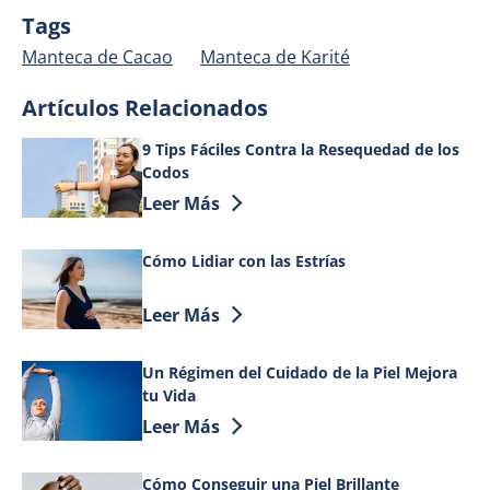
Tags
Manteca de Cacao
Manteca de Karité
Artículos Relacionados
9 Tips Fáciles Contra la Resequedad de los
Codos
Discover more about 9 Tips Fáciles Cont
Leer Más
Cómo Lidiar con las Estrías
Discover more about Cómo Lidiar con las
Leer Más
Un Régimen del Cuidado de la Piel Mejora
tu Vida
Discover more about Un Régimen del Cui
Leer Más
Cómo Conseguir una Piel Brillante