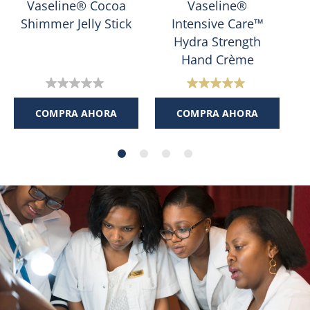
Vaseline® Cocoa
Vaseline®
Shimmer Jelly Stick
Intensive Care™
Hydra Strength
Hand Crème
0.0
5.0
de
de
COMPRA AHORA
COMPRA AHORA
5
5
estrellas.
estrellas.
1
reseña