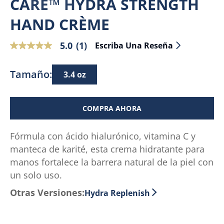
CARE™ HYDRA STRENGTH
HAND CRÈME
5.0
(1)
Escriba Una Reseña
5.0
de
5
Tamaño:
3.4 oz
estrellas,
valor
medio
COMPRA AHORA
de
valoración.
Fórmula con ácido hialurónico, vitamina C y
Read
manteca de karité, esta crema hidratante para
a
Review.
manos fortalece la barrera natural de la piel con
Enlace
un solo uso.
en
Otras Versiones:
Hydra Replenish
la
misma
página.