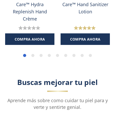
Care™ Hydra
Care™ Hand Sanitizer
Replenish Hand
Lotion
Crème
0.0
5.0
de
de
COMPRA AHORA
COMPRA AHORA
5
5
estrellas.
estrellas.
4
reseñas
Buscas mejorar tu piel
Aprende más sobre como cuidar tu piel para y
verte y sentirte genial.