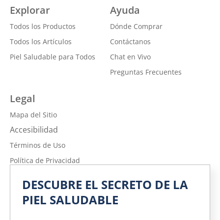
Explorar
Ayuda
Todos los Productos
Dónde Comprar
Todos los Artículos
Contáctanos
Piel Saludable para Todos
Chat en Vivo
Preguntas Frecuentes
Legal
Mapa del Sitio
Accesibilidad
Términos de Uso
Política de Privacidad
No vender ni compartir mi información personal
DESCUBRE EL SECRETO DE LA
Política de Privacidad de la Información sobre la Salud del
PIEL SALUDABLE
Consumidor
Limitar el uso de mi información personal confidencial