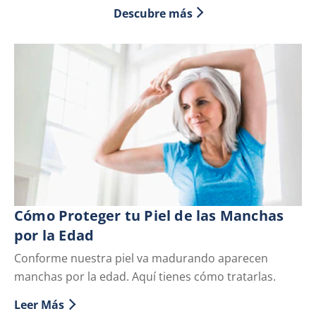
Descubre más
Cómo Proteger tu Piel de las Manchas
T
por la Edad
l
Conforme nuestra piel va madurando aparecen
Si
manchas por la edad. Aquí tienes cómo tratarlas.
pi
ed
Leer Más
Discover more about Cómo Proteger tu Piel de las Ma