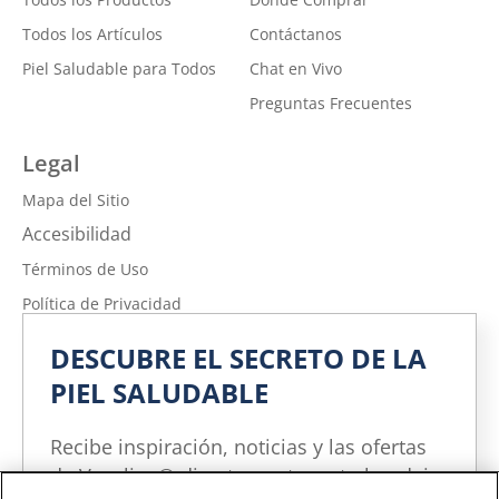
Todos los Artículos
Contáctanos
Piel Saludable para Todos
Chat en Vivo
Preguntas Frecuentes
Legal
Mapa del Sitio
Accesibilidad
Términos de Uso
Política de Privacidad
No vender ni compartir mi información personal
DESCUBRE EL SECRETO DE LA
Política de Privacidad de la Información sobre la Salud del
PIEL SALUDABLE
Consumidor
Limitar el uso de mi información personal confidencial
Recibe inspiración, noticias y las ofertas
Adchoices - Do not sell or Share
de Vaseline® directamente en tu bandeja