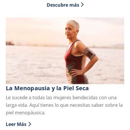
Descubre más
La Menopausia y la Piel Seca
Ej
Pi
Le sucede a todas las mujeres bendecidas con una
larga vida. Aquí tienes lo que necesitas saber sobre la
Co
piel menopáusica.
co
Leer Más
Le
Discover more about La Menopausia y la Piel Seca
Di