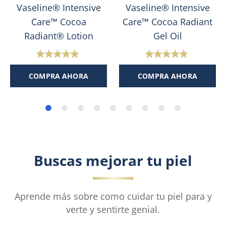
Vaseline® Intensive
Vaseline® Intensive
Care™ Cocoa
Care™ Cocoa Radiant
Radiant® Lotion
Gel Oil
5.0
5.0
de
de
COMPRA AHORA
COMPRA AHORA
5
5
estrellas.
estrellas.
2
1
reseñas
reseña
Buscas mejorar tu piel
Aprende más sobre como cuidar tu piel para y
verte y sentirte genial.