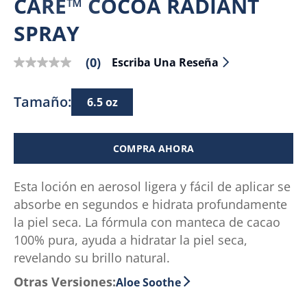
CARE™ COCOA RADIANT
SPRAY
(0)
Escriba Una Reseña
Sin
puntuación
Enlace
Tamaño:
6.5 oz
en
la
misma
COMPRA AHORA
página.
Esta loción en aerosol ligera y fácil de aplicar se
absorbe en segundos e hidrata profundamente
la piel seca. La fórmula con manteca de cacao
100% pura, ayuda a hidratar la piel seca,
revelando su brillo natural.
Otras Versiones:
Aloe Soothe