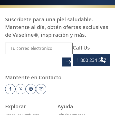
Suscríbete para una piel saludable.
Mantente al día, obtén ofertas exclusivas
de Vaseline®, inspiración y más.
Call Us
1 800 234 567
SIGN UP
Mantente en Contacto
Explorar
Ayuda
Todos los Productos
Dónde Comprar