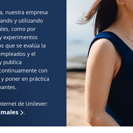
a, nuestra empresa
lando y utilizando
ales, como por
y experimentos
os que se evalúa la
empleados y el
y publica
 continuamente con
y poner en práctica
nantes.
nternet de Unilever:
imales
.