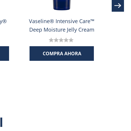
py®
Vaseline® Intensive Care™
Vaselin
Deep Moisture Jelly Cream
0.0
de
COMPRA AHORA
C
5
estrellas.
l