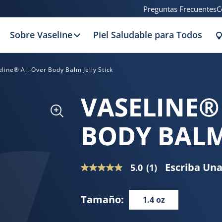
Preguntas Frecuentes
C
Sobre Vaseline
Piel Saludable para Todos
line® All-Over Body Balm Jelly Stick
VASELINE®
BODY BALM 
Escriba Un
5.0
(1)
5.0
de
5
Tamaño:
1.4 oz
estrellas,
valor