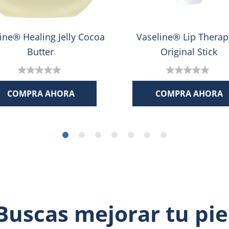
ine® Healing Jelly Cocoa
Vaseline® Lip Thera
Butter
Original Stick
0.0
0.0
de
de
COMPRA AHORA
COMPRA AHORA
5
5
estrellas.
estrellas.
Buscas mejorar tu pie