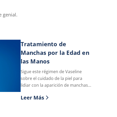
 genial.
Tratamiento de
Manchas por la Edad en
las Manos
Sigue este régimen de Vaseline
sobre el cuidado de la piel para
lidiar con la aparición de manchas
 los muslos
por la edad en tus manos y siéntete
Leer Más
segura de ti misma.
Discover more about Tratamiento de