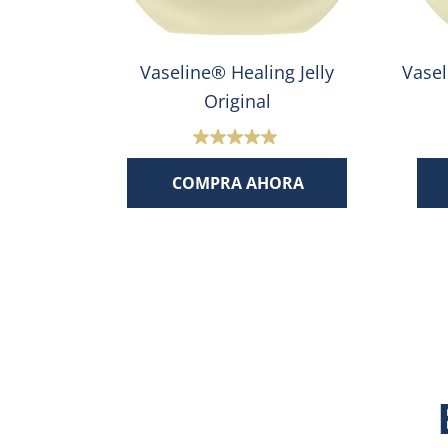
lly Baby
Vaseline® Healing Jelly
Vasel
Original
5.0
de
RA
COMPRA AHORA
5
s.
estrellas.
1
reseña