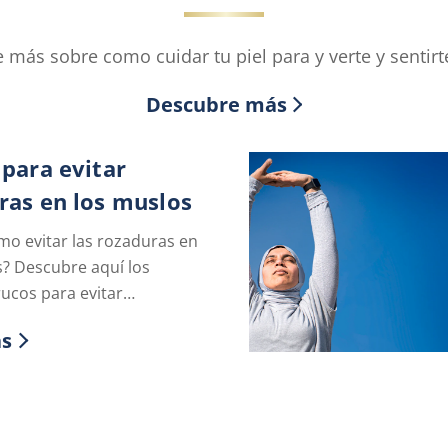
 más sobre como cuidar tu piel para y verte y sentirte
Descubre más
 para evitar
ras en los muslos
mo evitar las rozaduras en
s? Descubre aquí los
ucos para evitar
en los muslos y la mejor
ás
i rozaduras muslos.
r more about Trucos para evitar rozaduras en