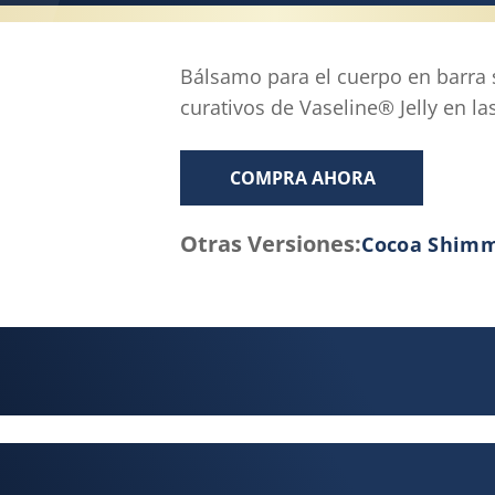
medio
de
valoración.
Bálsamo para el cuerpo en barra s
Read
curativos de Vaseline® Jelly en la
a
Review.
Enlace
COMPRA AHORA
en
la
misma
Otras Versiones:
Cocoa Shim
página.