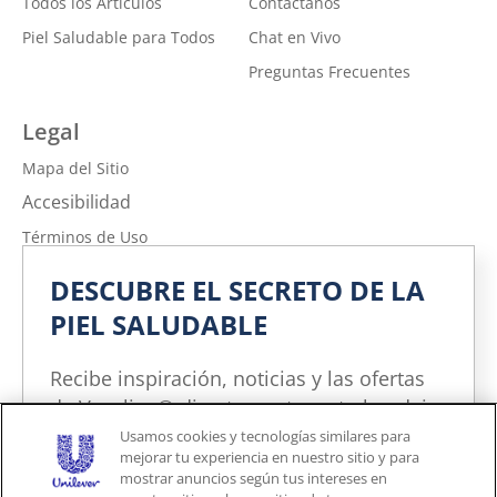
Todos los Artículos
Contáctanos
Piel Saludable para Todos
Chat en Vivo
Preguntas Frecuentes
Legal
Mapa del Sitio
Accesibilidad
Términos de Uso
Política de Privacidad
DESCUBRE EL SECRETO DE LA
No vender ni compartir mi información personal
PIEL SALUDABLE
Política de Privacidad de la Información sobre la Salud del
Consumidor
Recibe inspiración, noticias y las ofertas
Limitar el uso de mi información personal confidencial
de Vaseline® directamente en tu bandeja
de entrada. Puedes cancelar la
Adchoices - Do not sell or Share
Usamos cookies y tecnologías similares para
mejorar tu experiencia en nuestro sitio y para
suscripción en cualquier momento.
mostrar anuncios según tus intereses en