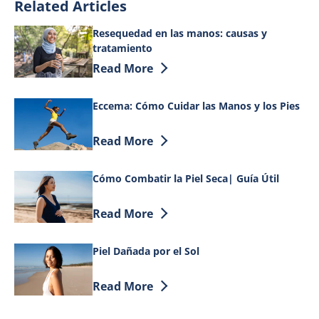
Related Articles
Resequedad en las manos: causas y
tratamiento
Discover more about Resequedad en las
Read More
Eccema: Cómo Cuidar las Manos y los Pies
Discover more about Eccema: Cómo Cuida
Read More
Cómo Combatir la Piel Seca| Guía Útil
Discover more about Cómo Combatir la P
Read More
Piel Dañada por el Sol
Discover more about Piel Dañada por el 
Read More