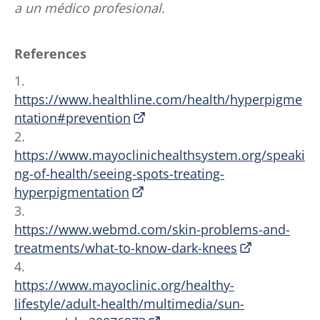
a un médico profesional.
References
1.
https://www.healthline.com/health/hyperpigme
ntation#prevention
2.
https://www.mayoclinichealthsystem.org/speaki
ng-of-health/seeing-spots-treating-
hyperpigmentation
3.
https://www.webmd.com/skin-problems-and-
treatments/what-to-know-dark-knees
4.
https://www.mayoclinic.org/healthy-
lifestyle/adult-health/multimedia/sun-