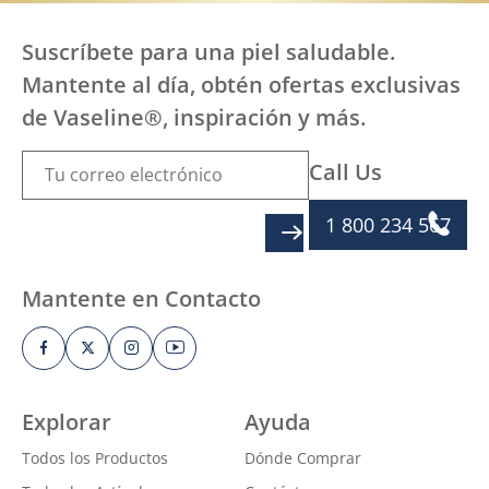
Suscríbete para una piel saludable.
Mantente al día, obtén ofertas exclusivas
de Vaseline®, inspiración y más.
Call Us
1 800 234 567
SIGN UP
Mantente en Contacto
Explorar
Ayuda
Todos los Productos
Dónde Comprar