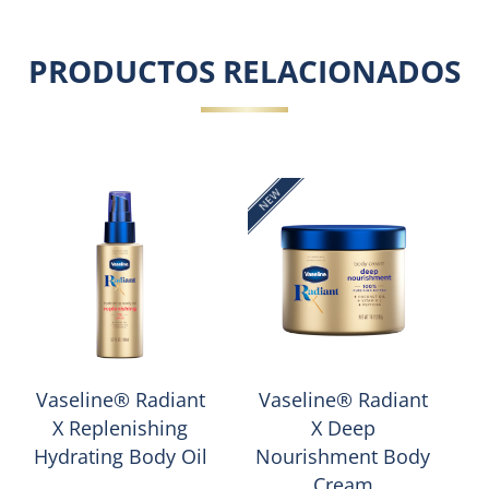
PRODUCTOS RELACIONADOS
NEW
N
Vaseline® Radiant
Vaseline® Radiant
X Replenishing
X Deep
Hydrating Body Oil
Nourishment Body
Cream