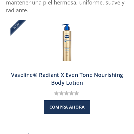
mantener una piel hermosa, uniforme, suave y
radiante.
NEW
Vaseline® Radiant X Even Tone Nourishing
Body Lotion
0.0
de
COMPRA AHORA
5
estrellas.