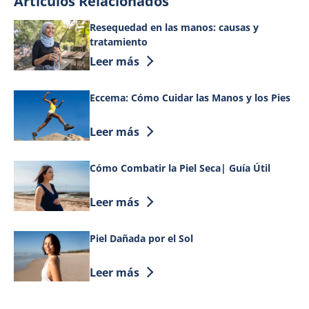
Artículos Relacionados
Resequedad en las manos: causas y
tratamiento
Discover more about Resequedad en las
Leer más
Eccema: Cómo Cuidar las Manos y los Pies
Discover more about Eccema: Cómo Cuida
Leer más
Cómo Combatir la Piel Seca| Guía Útil
Discover more about Cómo Combatir la P
Leer más
Piel Dañada por el Sol
Discover more about Piel Dañada por el 
Leer más