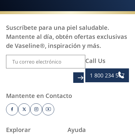
Suscríbete para una piel saludable.
Mantente al día, obtén ofertas exclusivas
de Vaseline®, inspiración y más.
Call Us
1 800 234 567
SIGN UP
Mantente en Contacto
Explorar
Ayuda