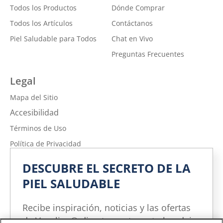
Todos los Productos
Dónde Comprar
Todos los Artículos
Contáctanos
Piel Saludable para Todos
Chat en Vivo
Preguntas Frecuentes
Legal
Mapa del Sitio
Accesibilidad
Términos de Uso
Política de Privacidad
No vender ni compartir mi información personal
DESCUBRE EL SECRETO DE LA
Política de Privacidad de la Información sobre la Salud del
PIEL SALUDABLE
Consumidor
Limitar el uso de mi información personal confidencial
Recibe inspiración, noticias y las ofertas
Adchoices - Do not sell or Share
de Vaseline® directamente en tu bandeja