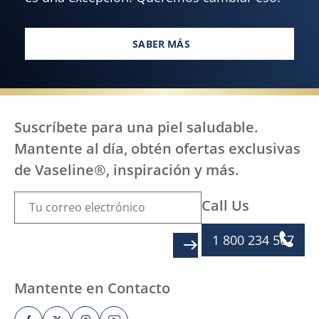
SABER MÁS
TODOS, EN TODAS PARTES, ME
Suscríbete para una piel saludable.
Mantente al día, obtén ofertas exclusivas
de Vaseline®, inspiración y más.
Call Us
1 800 234 567
SIGN UP
Mantente en Contacto