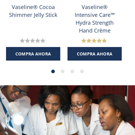
Vaseline® Cocoa
Vaseline®
Shimmer Jelly Stick
Intensive Care™
Hydra Strength
Hand Crème
0.0
5.0
de
de
COMPRA AHORA
COMPRA AHORA
5
5
estrellas.
estrellas.
1
reseña