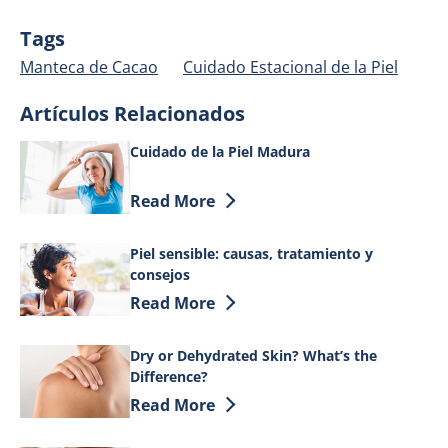
Tags
Manteca de Cacao
Cuidado Estacional de la Piel
Artículos Relacionados
Cuidado de la Piel Madura
Discover more about Cuidado de la Pie
Read More
Piel sensible: causas, tratamiento y
consejos
Discover more about Piel sensible: caus
Read More
Dry or Dehydrated Skin? What’s the
Difference?
Discover more about Dry or Dehydrated 
Read More