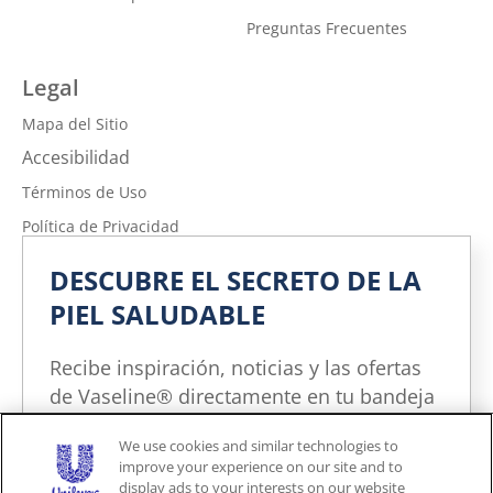
Preguntas Frecuentes
Legal
Mapa del Sitio
Accesibilidad
Términos de Uso
Política de Privacidad
No vender ni compartir mi información personal
DESCUBRE EL SECRETO DE LA
Política de Privacidad de la Información sobre la Salud del
PIEL SALUDABLE
Consumidor
Limitar el uso de mi información personal confidencial
Recibe inspiración, noticias y las ofertas
Adchoices - Do not sell or Share
de Vaseline® directamente en tu bandeja
de entrada. Puedes cancelar la
We use cookies and similar technologies to
suscripción en cualquier momento.
improve your experience on our site and to
Unites States (ES)
display ads to your interests on our website