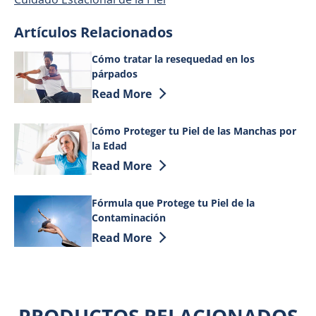
Artículos Relacionados
Cómo tratar la resequedad en los
párpados
Discover more about Cómo tratar la re
Read More
Cómo Proteger tu Piel de las Manchas por
la Edad
Discover more about Cómo Proteger tu P
Read More
Fórmula que Protege tu Piel de la
Contaminación
Discover more about Fórmula que Proteg
Read More