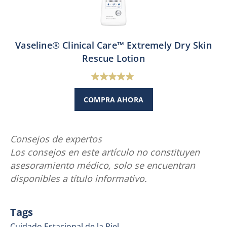
Vaseline® Clinical Care™ Extremely Dry Skin
Rescue Lotion
5.0
de
COMPRA AHORA
5
estrellas.
1
Consejos de expertos
reseña
Los consejos en este artículo no constituyen
asesoramiento médico, solo se encuentran
disponibles a título informativo.
Tags
Cuidado Estacional de la Piel