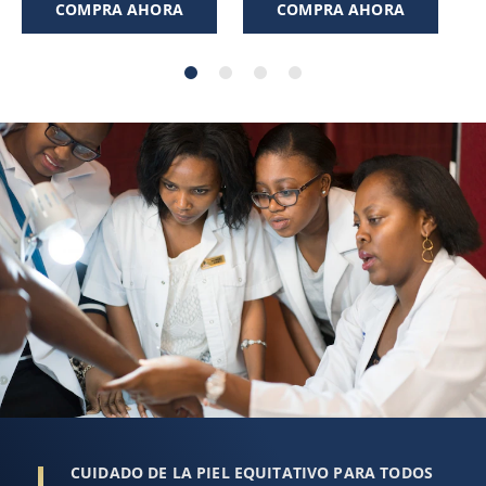
de
de
COMPRA AHORA
COMPRA AHORA
5
5
estrellas.
estrellas.
1
1
reseña
reseña
CUIDADO DE LA PIEL EQUITATIVO PARA TODOS