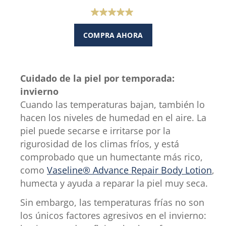
5.0
de
COMPRA AHORA
5
estrellas.
1
Cuidado de la piel por temporada:
reseña
invierno
Cuando las temperaturas bajan, también lo
hacen los niveles de humedad en el aire. La
piel puede secarse e irritarse por la
rigurosidad de los climas fríos, y está
comprobado que un humectante más rico,
como
Vaseline® Advance Repair Body Lotion
,
humecta y ayuda a reparar la piel muy seca.
Sin embargo, las temperaturas frías no son
los únicos factores agresivos en el invierno: