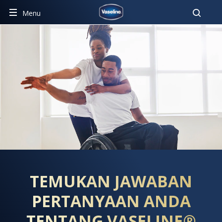
Pencar
Menu
PERTANYAAN UMUM SEPUT
TEMUKAN JAWABAN
PERTANYAAN ANDA
TENTANG VASELINE®