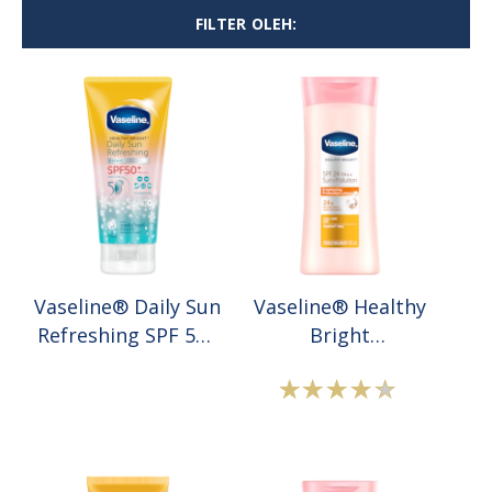
FILTER OLEH:
Vaseline® Daily Sun
Vaseline® Healthy
Refreshing SPF 50+
Bright
PA++++ 5D
Sun+Pollution
Protection SPF24
Peringkat
Peringkat
Lotion
rata-
rata-
rata
rata
Vaseline®
Vaseline®