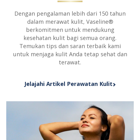
ini
adalah
Dengan pengalaman lebih dari 150 tahun
5.0
dalam merawat kulit, Vaseline®
dari
berkomitmen untuk mendukung
5
kesehatan kulit bagi semua orang.
dari
Temukan tips dan saran terbaik kami
1
untuk menjaga kulit Anda tetap sehat dan
peringkat.
terawat.
Jelajahi Artikel Perawatan Kulit