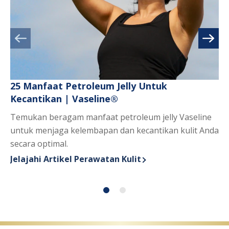
25 Manfaat Petroleum Jelly Untuk
Me
Kecantikan | Vaseline®
Ap
Temukan beragam manfaat petroleum jelly Vaseline
ma
untuk menjaga kelembapan dan kecantikan kulit Anda
ma
secara optimal.
un
Je
Di
Jelajahi Artikel Perawatan Kulit
Discover more about 25 Manfaat Petroleum Jelly Unt