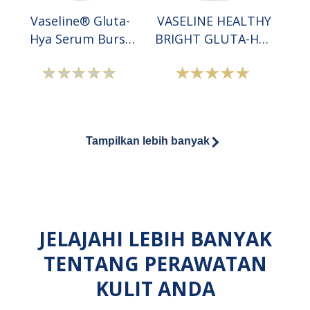
Body
Vaseline® Gluta-
VASELINE HEALTHY
Serum
Hya Serum Burst
BRIGHT GLUTA-HYA
ini
Lotion Pro Age
SERUM BURST
adalah
Restore
LOTION SPF50
5.0
Tidak
Peringkat
PA+++
dari
ada
rata-
5
peringkat
rata
dari
yang
VASELINE
Tampilkan lebih banyak
1
dikirimkan
HEALTHY
peringkat.
untuk
BRIGHT
product
GLUTA-
ini
HYA
SERUM
JELAJAHI LEBIH BANYAK
BURST
TENTANG PERAWATAN
LOTION
SPF50
KULIT ANDA
PA+++