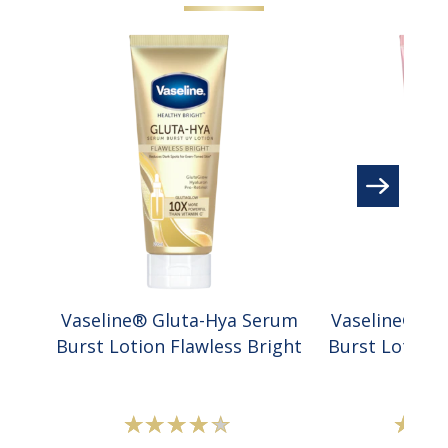
Vaseline® Gluta-Hya Serum
Vaseline® Gl
Burst Lotion Flawless Bright
Burst Lotion
Peringkat