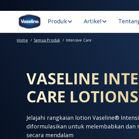
Produk
Artikel
Tentang
Home
Semua Produk
Intensive Care
INTENSIVE CARE
VASELINE INT
CARE LOTIONS
Jelajahi rangkaian lotion Vaseline® Inten
diformulasikan untuk melembabkan dan 
secara mendalam