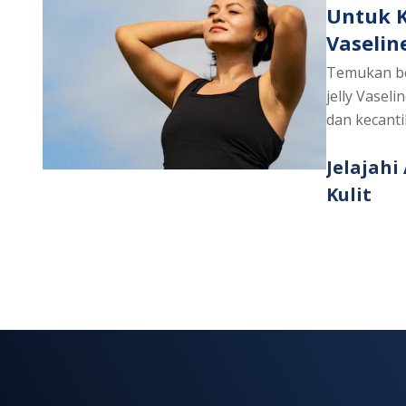
Untuk K
Vaselin
Temukan b
jelly Vasel
dan kecanti
Jelajahi
Discover
Kulit