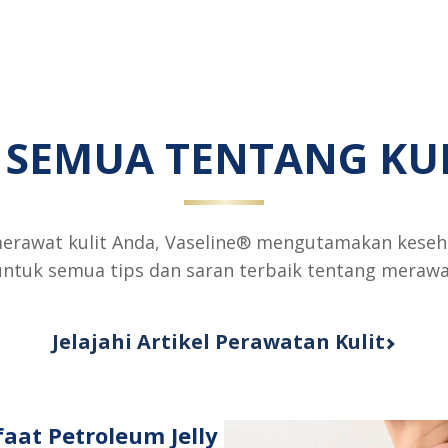
rata
rata
Vaseline®
Vaseline®
Intensive
Intensive
Care™
Care™
Advanced
Healthy
Strength
Sunblock
 SEMUA TENTANG KU
Lotion
SPF30
ini
Lotion
adalah
ini
4.1
adalah
merawat kulit Anda, Vaseline® mengutamakan keseh
dari
4.5
untuk semua tips dan saran terbaik tentang merawat
5
dari
dari
5
13
dari
Jelajahi Artikel Perawatan Kulit
peringkat.
28
peringkat
aat Petroleum Jelly