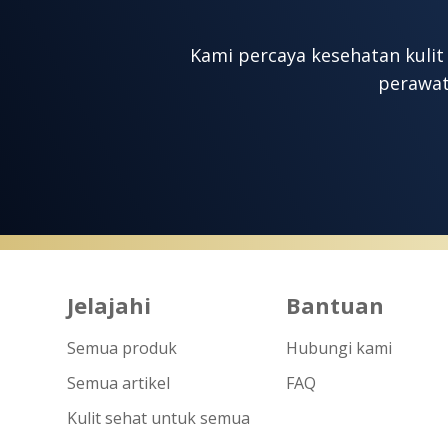
Kami percaya kesehatan kulit
perawat
Jelajahi
Bantuan
Semua produk
Hubungi kami
Semua artikel
FAQ
Kulit sehat untuk semua