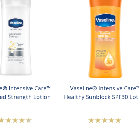
ne® Intensive Care™
Vaseline® Intensive Care
ed Strength Lotion
Healthy Sunblock SPF30 Lot
Peringkat
Peringkat
rata-
rata-