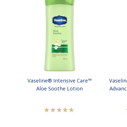
Vaseline® Intensive Care™
Vaseli
Aloe Soothe Lotion
Advanc
Peringkat
rata-