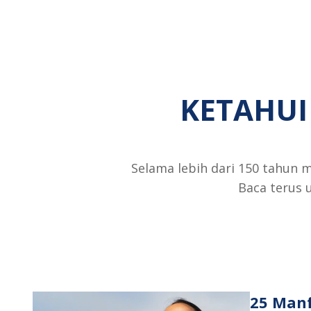
rata
Vaseline®
Intensive
Care™
Aloe
Soothe
KETAHUI
Lotion
ini
adalah
4.5
Selama lebih dari 150 tahun 
dari
Baca terus 
5
dari
19
peringkat.
25 Manf