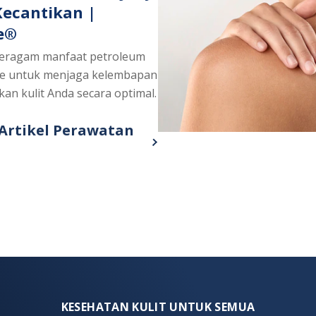
ecantikan |
e®
eragam manfaat petroleum
ine untuk menjaga kelembapan
kan kulit Anda secara optimal.
 Artikel Perawatan
 more about 25 Manfaat Petroleum Jelly Un
KESEHATAN KULIT UNTUK SEMUA