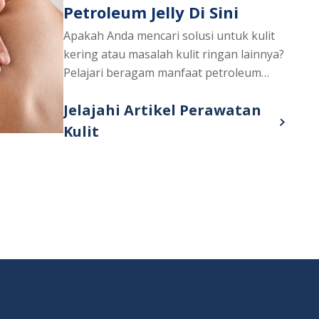
Petroleum Jelly Di Sini
Apakah Anda mencari solusi untuk kulit
kering atau masalah kulit ringan lainnya?
Pelajari beragam manfaat petroleum
jelly, zat serbaguna yang efektif untuk
Jelajahi Artikel Perawatan
menjaga kelembapan dan kesehatan
kulit Anda.
Discover more about Memahami Man
Kulit
tuk Kecantikan | Vaseline®