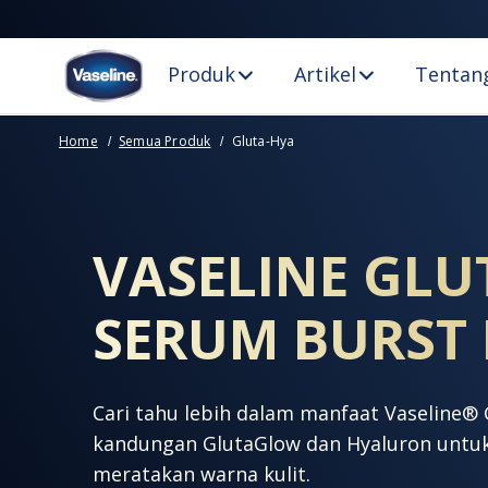
Produk
Artikel
Tentang
Home
Semua Produk
Gluta-Hya
GLUTA HYA
VASELINE GLU
SERUM BURST
Cari tahu lebih dalam manfaat Vaseline®
kandungan GlutaGlow dan Hyaluron unt
meratakan warna kulit.