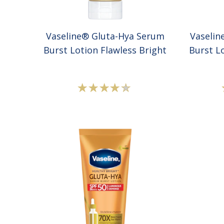
Vaseline® Gluta-Hya Serum
Vaselin
Burst Lotion Flawless Bright
Burst L
Peringkat
rata-
rata
Vaseline®
Gluta-
Hya
Serum
Burst
Lotion
Flawless
Bright