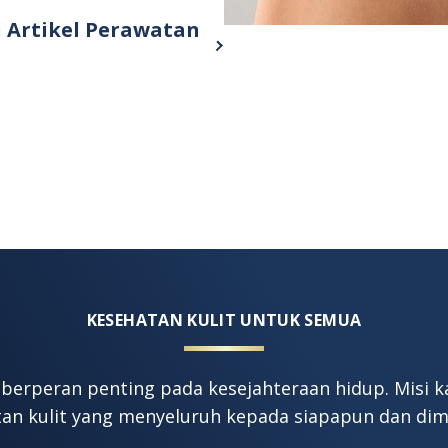
imal.
i Artikel Perawatan
r more about 25 Manfaat Petroleum Jelly U
KESEHATAN KULIT UNTUK SEMUA
 berperan penting pada kesejahteraan hidup. Misi
an kulit yang menyeluruh kepada siapapun dan di