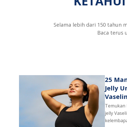
KETAHUI
LOTION
SPF50
PA+++
Selama lebih dari 150 tahun 
ini
Baca terus 
adalah
5.0
dari
5
dari
1
peringkat.
25 Man
Jelly 
Vaseli
Temukan 
jelly Vase
kelembapa