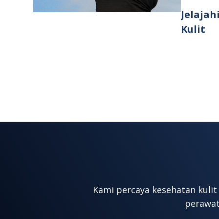
secara opt
Jelajah
Discove
Kulit
Kami percaya kesehatan kulit
perawat