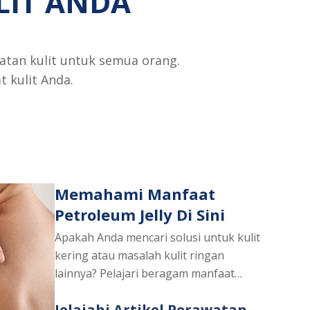
LIT ANDA
atan kulit untuk semua orang.
 kulit Anda.
Memahami Manfaat
Petroleum Jelly Di Sini
Apakah Anda mencari solusi untuk kulit
kering atau masalah kulit ringan
lainnya? Pelajari beragam manfaat
petroleum jelly, zat serbaguna yang
Jelajahi Artikel Perawatan
efektif untuk menjaga kelembapan dan