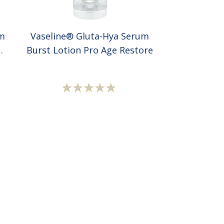
um
Vaseline® Gluta-Hya Serum
Burst Lotion Pro Age Restore
Tidak
ada
peringkat
yang
dikirimkan
untuk
product
ini