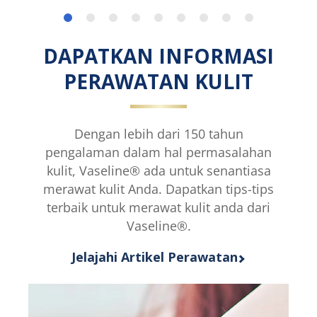
Vaseline®
VASELINE
Gluta-
HEALTHY
Hya
BRIGHT
Serum
GLUTA-
DAPATKAN INFORMASI
Burst
HYA
Lotion
SERUM
PERAWATAN KULIT
Dewy
BURST
Radiance
LOTION
ini
SPF50
adalah
PA+++
Dengan lebih dari 150 tahun
4.0
ini
pengalaman dalam hal permasalahan
dari
adalah
kulit, Vaseline® ada untuk senantiasa
5
5.0
merawat kulit Anda. Dapatkan tips-tips
dari
dari
1
5
terbaik untuk merawat kulit anda dari
peringkat.
dari
Vaseline®.
1
peringkat.
Jelajahi Artikel Perawatan