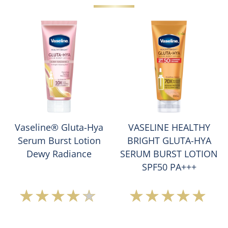
Vaseline® Gluta-Hya
VASELINE HEALTHY
Serum Burst Lotion
BRIGHT GLUTA-HYA
Dewy Radiance
SERUM BURST LOTION
SPF50 PA+++
Peringkat
Peringkat
rata-
rata-
rata
rata