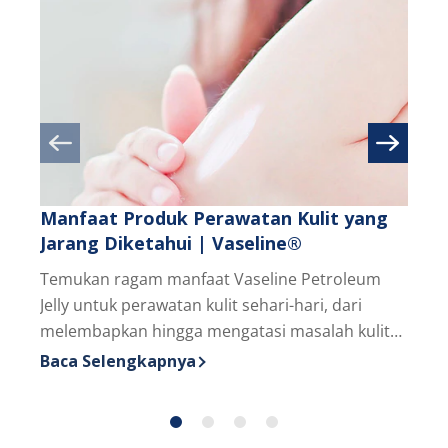
Manfaat Produk Perawatan Kulit yang
Dapa
Jarang Diketahui | Vaseline®
Pagi
Temukan ragam manfaat Vaseline Petroleum
Temuk
Jelly untuk perawatan kulit sehari-hari, dari
bawa
melembapkan hingga mengatasi masalah kulit
kulit
kering dan iritasi.
Baca Selengkapnya
Baca
Discover more about Manfaat Produk Perawatan Ku
Disc