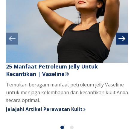
25 Manfaat Petroleum Jelly Untuk
Me
Kecantikan | Vaseline®
Ap
Temukan beragam manfaat petroleum jelly Vaseline
ma
untuk menjaga kelembapan dan kecantikan kulit Anda
ma
secara optimal.
un
Je
Di
Jelajahi Artikel Perawatan Kulit
Discover more about 25 Manfaat Petroleum Jelly Unt