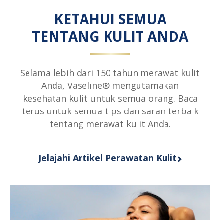
dari
1
dikirimkan
KETAHUI SEMUA
1
peringkat.
untuk
peringkat.
TENTANG KULIT ANDA
product
ini
Selama lebih dari 150 tahun merawat kulit
Anda, Vaseline® mengutamakan
kesehatan kulit untuk semua orang. Baca
terus untuk semua tips dan saran terbaik
tentang merawat kulit Anda.
Jelajahi Artikel Perawatan Kulit