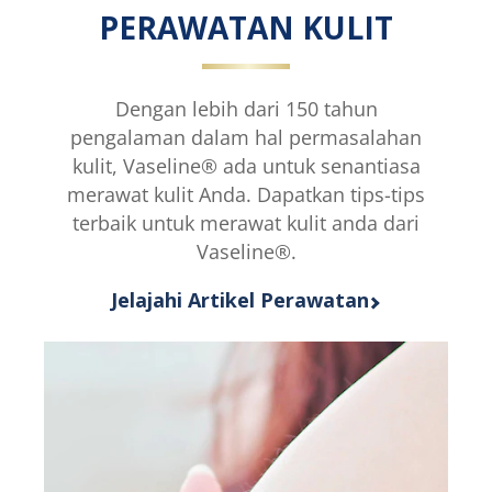
SPF
Cooling
PERAWATAN KULIT
20
Body
Body
Serum
Serum
ini
ini
adalah
Dengan lebih dari 150 tahun
adalah
5.0
pengalaman dalam hal permasalahan
5.0
dari
kulit, Vaseline® ada untuk senantiasa
dari
5
merawat kulit Anda. Dapatkan tips-tips
5
dari
dari
1
terbaik untuk merawat kulit anda dari
1
peringkat.
Vaseline®.
peringkat.
Jelajahi Artikel Perawatan