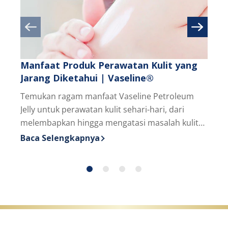
Manfaat Produk Perawatan Kulit yang
Dapa
Jarang Diketahui | Vaseline®
Pagi
Temukan ragam manfaat Vaseline Petroleum
Temuk
Jelly untuk perawatan kulit sehari-hari, dari
bawa
melembapkan hingga mengatasi masalah kulit
kulit
kering dan iritasi.
Baca Selengkapnya
Baca
Discover more about Manfaat Produk Perawatan Ku
Disc