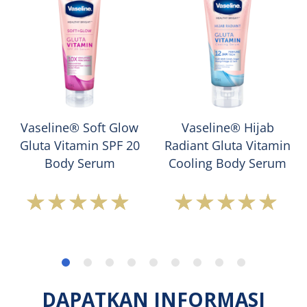
Vaseline® Soft Glow
Vaseline® Hijab
Gluta Vitamin SPF 20
Radiant Gluta Vitamin
Body Serum
Cooling Body Serum
Peringkat
Peringkat
rata-
rata-
rata
rata
Vaseline®
Vaseline®
Soft
Hijab
Glow
Radiant
Gluta
Gluta
DAPATKAN INFORMASI
Vitamin
Vitamin