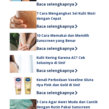
Discover more about 9 Cara Mengenc
Baca selengkapnya
7 Cara Mengangkat Sel Kulit Mati
dengan Cepat
Discover more about 7 Cara Mengang
Baca selengkapnya
10 Cara Memakai dan Memilih
Sunscreen yang Benar
Discover more about 10 Cara Memaka
Baca selengkapnya
Kulit Kering Karena AC? Cek
Solusinya di Sini!
Discover more about Kulit Kering Kare
Baca selengkapnya
Kenali Perbedaan Vaseline Gluta
Hya Pink dan Gold di Sini!
Discover more about Kenali Perbedaan
Baca selengkapnya
5 Cara Agar Awet Muda dan Cantik
dengan Rutin Pakai Sunscreen