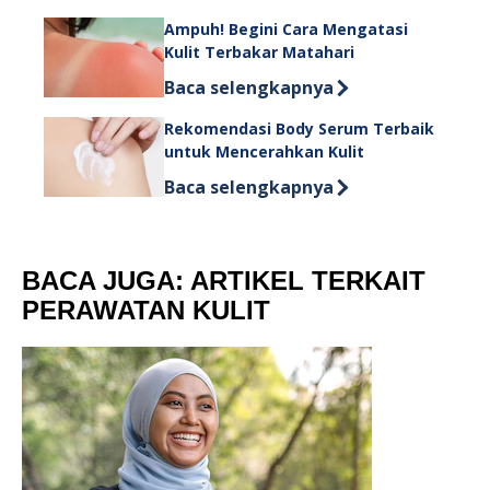
Ampuh! Begini Cara Mengatasi
Kulit Terbakar Matahari
Discover more about Ampuh! Begini 
Baca selengkapnya
Rekomendasi Body Serum Terbaik
untuk Mencerahkan Kulit
Discover more about Rekomendasi B
Baca selengkapnya
BACA JUGA: ARTIKEL TERKAIT
PERAWATAN KULIT