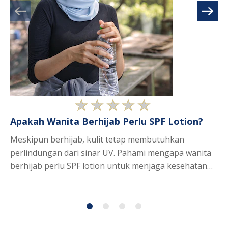
Tidak
Apakah Wanita Berhijab Perlu SPF Lotion?
5 
ada
W
peringkat
Meskipun berhijab, kulit tetap membutuhkan
yang
Li
perlindungan dari sinar UV. Pahami mengapa wanita
dikirimkan
su
berhijab perlu SPF lotion untuk menjaga kesehatan
untuk
re
kulit.
article
ini