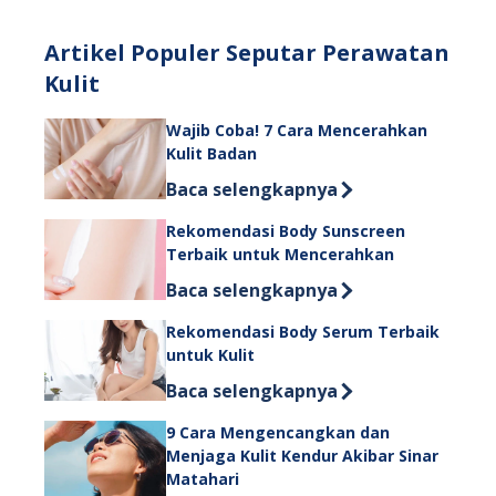
Artikel Populer Seputar Perawatan
Kulit
Wajib Coba! 7 Cara Mencerahkan
Kulit Badan
Discover more about Wajib Coba! 7 
Baca selengkapnya
Rekomendasi Body Sunscreen
Terbaik untuk Mencerahkan
Discover more about Rekomendasi B
Baca selengkapnya
Rekomendasi Body Serum Terbaik
untuk Kulit
Discover more about Rekomendasi Bo
Baca selengkapnya
9 Cara Mengencangkan dan
Menjaga Kulit Kendur Akibar Sinar
Matahari