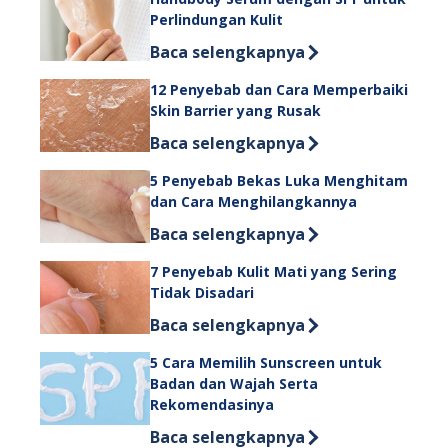
Perlindungan Kulit
Discover more about Handbody Serum
Baca selengkapnya
12 Penyebab dan Cara Memperbaiki
Skin Barrier yang Rusak
Discover more about 12 Penyebab da
Baca selengkapnya
5 Penyebab Bekas Luka Menghitam
dan Cara Menghilangkannya
Discover more about 5 Penyebab Be
Baca selengkapnya
7 Penyebab Kulit Mati yang Sering
Tidak Disadari
Discover more about 7 Penyebab Kuli
Baca selengkapnya
5 Cara Memilih Sunscreen untuk
Badan dan Wajah Serta
Rekomendasinya
Discover more about 5 Cara Memilih
Baca selengkapnya