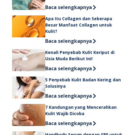
Discover more about 5 Cara Agar Aw
Baca selengkapnya
Apa Itu Collagen dan Seberapa
Besar Manfaat Collagen untuk
Kulit?
Discover more about Apa Itu Collage
Baca selengkapnya
Kenali Penyebab Kulit Keriput di
Usia Muda Berikut Ini!
Discover more about Kenali Penyebab 
Baca selengkapnya
5 Penyebab Kulit Badan Kering dan
Solusinya
Discover more about 5 Penyebab Kuli
Baca selengkapnya
7 Kandungan yang Mencerahkan
Kulit Wajib Dicoba
Discover more about 7 Kandungan ya
Baca selengkapnya
Handbody Serum dengan SPF untuk