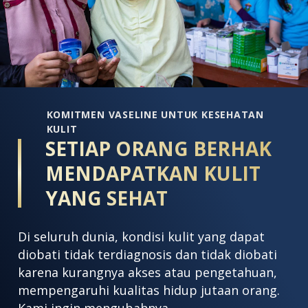
adalah
4
5.0
d
dari
5
5
d
dari
1
1
p
peringkat.
KOMITMEN VASELINE UNTUK KESEHATAN
KULIT
SETIAP ORANG BERHAK
MENDAPATKAN KULIT
YANG SEHAT
Di seluruh dunia, kondisi kulit yang dapat
diobati tidak terdiagnosis dan tidak diobati
karena kurangnya akses atau pengetahuan,
mempengaruhi kualitas hidup jutaan orang.
Kami ingin mengubahnya.