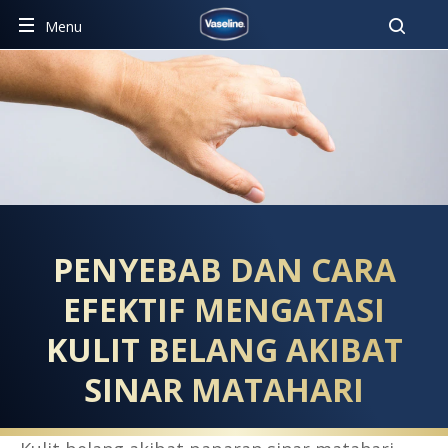
Pencar
Menu
PENYEBAB DAN CARA EFEKT
PENYEBAB DAN CARA
EFEKTIF MENGATASI
KULIT BELANG AKIBAT
SINAR MATAHARI