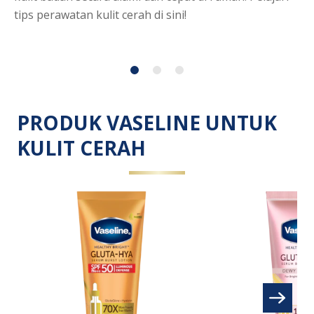
dikirimkan
ma
tips perawatan kulit cerah di sini!
untuk
se
article
ini
PRODUK VASELINE UNTUK
KULIT CERAH