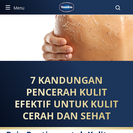
Pencar
Menu
7 KANDUNGAN PENCERAH KU
7 KANDUNGAN
PENCERAH KULIT
EFEKTIF UNTUK KULIT
CERAH DAN SEHAT