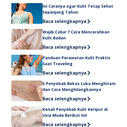
Ini Caranya agar Kulit Tetap Sehat
Sepanjang Tahun
Discover more about Ini Caranya aga
Baca selengkapnya
Wajib Coba! 7 Cara Mencerahkan
Kulit Badan
Discover more about Wajib Coba! 7 
Baca selengkapnya
Panduan Perawatan Kulit Praktis
Saat Traveling
Discover more about Panduan Perawat
Baca selengkapnya
5 Penyebab Bekas Luka Menghitam
dan Cara Menghilangkannya
Discover more about 5 Penyebab Be
Baca selengkapnya
Kenali Penyebab Kulit Keriput di
Usia Muda Berikut Ini!
Discover more about Kenali Penyebab 
Baca selengkapnya