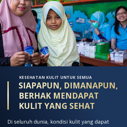
LOTION
D
SPF50
R
PA+++
i
ini
a
adalah
4
5.0
d
dari
5
5
d
dari
1
1
p
peringkat.
KESEHATAN KULIT UNTUK SEMUA
SIAPAPUN, DIMANAPUN,
BERHAK MENDAPAT
KULIT YANG SEHAT
Di seluruh dunia, kondisi kulit yang dapat