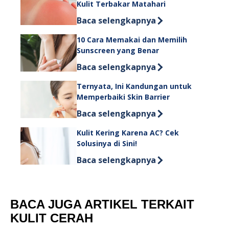
Kulit Terbakar Matahari
Discover more about Ampuh! Begini 
Baca selengkapnya
10 Cara Memakai dan Memilih
Sunscreen yang Benar
Discover more about 10 Cara Memaka
Baca selengkapnya
Ternyata, Ini Kandungan untuk
Memperbaiki Skin Barrier
Discover more about Ternyata, Ini K
Baca selengkapnya
Kulit Kering Karena AC? Cek
Solusinya di Sini!
Discover more about Kulit Kering Kare
Baca selengkapnya
BACA JUGA ARTIKEL TERKAIT
KULIT CERAH