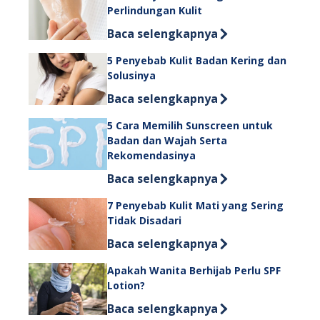
Perlindungan Kulit
Discover more about Handbody Serum
Baca selengkapnya
5 Penyebab Kulit Badan Kering dan
Solusinya
Discover more about 5 Penyebab Kuli
Baca selengkapnya
5 Cara Memilih Sunscreen untuk
Badan dan Wajah Serta
Rekomendasinya
Discover more about 5 Cara Memilih
Baca selengkapnya
7 Penyebab Kulit Mati yang Sering
Tidak Disadari
Discover more about 7 Penyebab Kuli
Baca selengkapnya
Apakah Wanita Berhijab Perlu SPF
Lotion?
Discover more about Apakah Wanita B
Baca selengkapnya