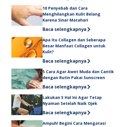
10 Penyebab dan Cara
Menghilangkan Kulit Belang
Karena Sinar Matahari
Discover more about 10 Penyebab da
Baca selengkapnya
Apa Itu Collagen dan Seberapa
Besar Manfaat Collagen untuk
Kulit?
Discover more about Apa Itu Collage
Baca selengkapnya
5 Cara Agar Awet Muda dan Cantik
dengan Rutin Pakai Sunscreen
Discover more about 5 Cara Agar Aw
Baca selengkapnya
Lakukan 5 Hal Ini Agar Tetap
Nyaman Setelah Naik Ojek
Discover more about Lakukan 5 Hal 
Baca selengkapnya
Ampuh! Begini Cara Mengatasi