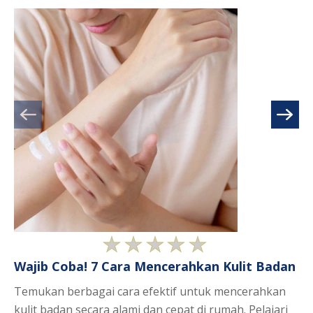
Tidak
Wajib Coba! 7 Cara Mencerahkan Kulit Badan
7 
ada
C
peringkat
Temukan berbagai cara efektif untuk mencerahkan
yang
Te
kulit badan secara alami dan cepat di rumah. Pelajari