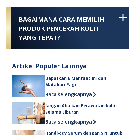
BAGAIMANA CARA MEMILIH
PRODUK PENCERAH KULIT
YANG TEPAT?
Artikel Populer Lainnya
Dapatkan 6 Manfaat Ini dari
Matahari Pagi
Discover more about Dapatkan 6 Manf
Baca selengkapnya
Jangan Abaikan Perawatan Kulit
Selama Liburan
Discover more about Jangan Abaikan
Baca selengkapnya
Handbody Serum dengan SPF untuk