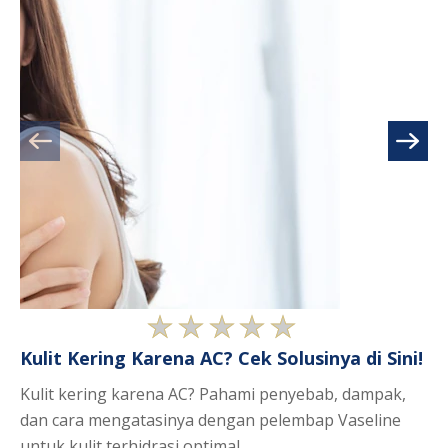
Tidak
Kulit Kering Karena AC? Cek Solusinya di Sini!
Am
ada
T
peringkat
Kulit kering karena AC? Pahami penyebab, dampak,
yang
Pe
dan cara mengatasinya dengan pelembap Vaseline
dikirimkan
da
untuk kulit terhidrasi optimal.