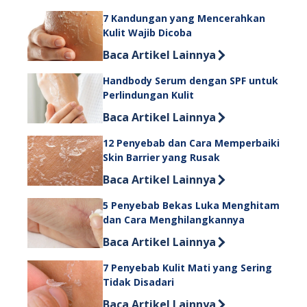
7 Kandungan yang Mencerahkan
Kulit Wajib Dicoba
Discover more about 7 Kandungan ya
Baca Artikel Lainnya
Handbody Serum dengan SPF untuk
Perlindungan Kulit
Discover more about Handbody Serum
Baca Artikel Lainnya
12 Penyebab dan Cara Memperbaiki
Skin Barrier yang Rusak
Discover more about 12 Penyebab da
Baca Artikel Lainnya
5 Penyebab Bekas Luka Menghitam
dan Cara Menghilangkannya
Discover more about 5 Penyebab Be
Baca Artikel Lainnya
7 Penyebab Kulit Mati yang Sering
Tidak Disadari
Discover more about 7 Penyebab Kuli
Baca Artikel Lainnya