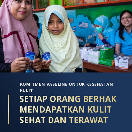
R
Dewy
R
Radiance
i
ini
a
adalah
5
4.0
d
dari
5
5
d
dari
1
1
p
peringkat.
KOMITMEN VASELINE UNTUK KESEHATAN
KULIT
SETIAP ORANG BERHAK
MENDAPATKAN KULIT
SEHAT DAN TERAWAT