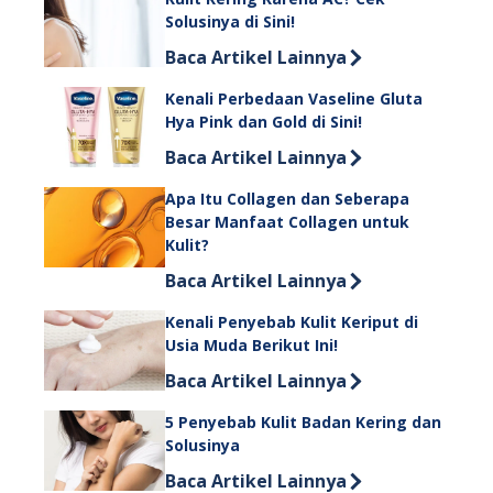
Solusinya di Sini!
Discover more about Kulit Kering Kare
Baca Artikel Lainnya
Kenali Perbedaan Vaseline Gluta
Hya Pink dan Gold di Sini!
Discover more about Kenali Perbedaan
Baca Artikel Lainnya
Apa Itu Collagen dan Seberapa
Besar Manfaat Collagen untuk
Kulit?
Discover more about Apa Itu Collage
Baca Artikel Lainnya
Kenali Penyebab Kulit Keriput di
Usia Muda Berikut Ini!
Discover more about Kenali Penyebab 
Baca Artikel Lainnya
5 Penyebab Kulit Badan Kering dan
Solusinya
Discover more about 5 Penyebab Kuli
Baca Artikel Lainnya