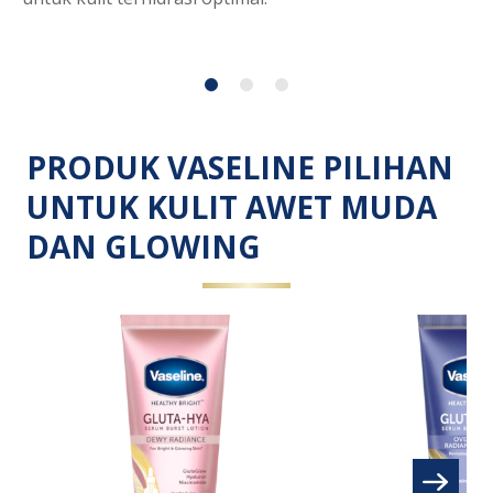
untuk
SP
article
ini
PRODUK VASELINE PILIHAN
UNTUK KULIT AWET MUDA
DAN GLOWING