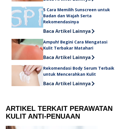
5 Cara Memilih Sunscreen untuk
Badan dan Wajah Serta
Rekomendasinya
Discover more about 5 Cara Memilih
Baca Artikel Lainnya
Ampuh! Begini Cara Mengatasi
Kulit Terbakar Matahari
Discover more about Ampuh! Begini 
Baca Artikel Lainnya
Rekomendasi Body Serum Terbaik
untuk Mencerahkan Kulit
Discover more about Rekomendasi B
Baca Artikel Lainnya
ARTIKEL TERKAIT PERAWATAN
KULIT ANTI-PENUAAN