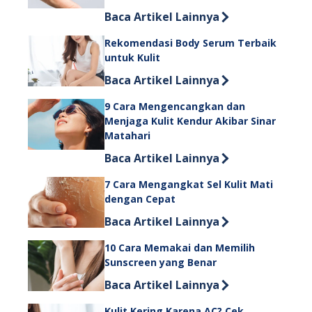
Discover more about 10 Penyebab da
Baca Artikel Lainnya
Rekomendasi Body Serum Terbaik
untuk Kulit
Discover more about Rekomendasi Bo
Baca Artikel Lainnya
9 Cara Mengencangkan dan
Menjaga Kulit Kendur Akibar Sinar
Matahari
Discover more about 9 Cara Mengenc
Baca Artikel Lainnya
7 Cara Mengangkat Sel Kulit Mati
dengan Cepat
Discover more about 7 Cara Mengang
Baca Artikel Lainnya
10 Cara Memakai dan Memilih
Sunscreen yang Benar
Discover more about 10 Cara Memaka
Baca Artikel Lainnya
Kulit Kering Karena AC? Cek