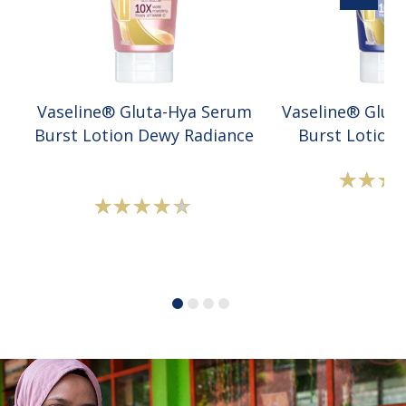
Vaseline® Gluta-Hya Serum
Vaseline® Glut
Burst Lotion Dewy Radiance
Burst Lotion 
Radiance 
P
r
Peringkat
r
rata-
V
rata
G
Vaseline®
H
Gluta-
S
Hya
B
Serum
L
Burst
O
Lotion