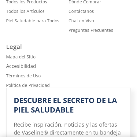
Todos los Productos
Dónde Comprar
Todos los Artículos
Contáctanos
Piel Saludable para Todos
Chat en Vivo
Preguntas Frecuentes
Legal
Mapa del Sitio
Accesibilidad
Términos de Uso
Política de Privacidad
No vender ni compartir mi información personal
DESCUBRE EL SECRETO DE LA
Política de Privacidad de la Información sobre la Salud del
PIEL SALUDABLE
Consumidor
Limitar el uso de mi información personal confidencial
Recibe inspiración, noticias y las ofertas
Adchoices - Do not sell or Share
de Vaseline® directamente en tu bandeja