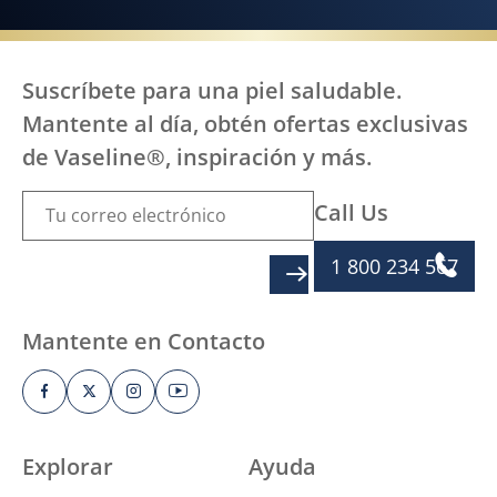
Suscríbete para una piel saludable.
Mantente al día, obtén ofertas exclusivas
de Vaseline®, inspiración y más.
Call Us
1 800 234 567
SIGN UP
Mantente en Contacto
Explorar
Ayuda