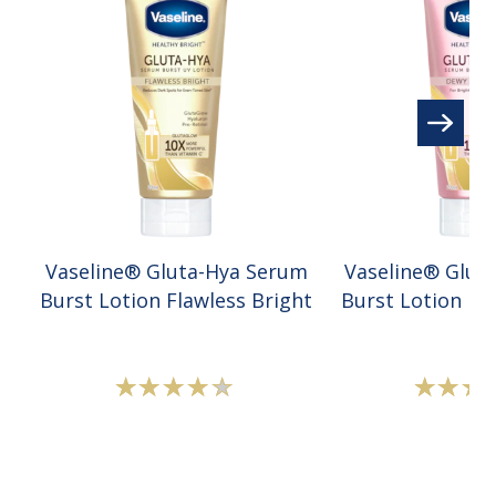
Vaseline® Gluta-Hya Serum
Vaseline® Glut
Burst Lotion Flawless Bright
Burst Lotion De
Peringkat
P
rata-
r
rata
r
Vaseline®
V