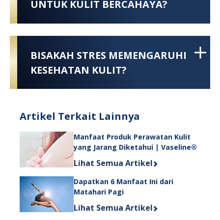
UNTUK KULIT BERCAHAYA?
BISAKAH STRES MEMENGARUHI
KESEHATAN KULIT?
Artikel Terkait Lainnya
Manfaat Produk Perawatan Kulit
yang Jarang Diketahui | Vaseline®
Discover more about Manfaat Produk
Lihat Semua Artikel
Dapatkan 6 Manfaat Ini dari
Matahari Pagi
Discover more about Dapatkan 6 Manf
Lihat Semua Artikel