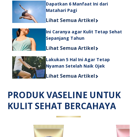
Dapatkan 6 Manfaat Ini dari
Matahari Pagi
Discover more about Dapatkan 6 Manf
Lihat Semua Artikel
Ini Caranya agar Kulit Tetap Sehat
Sepanjang Tahun
Discover more about Ini Caranya aga
Lihat Semua Artikel
Lakukan 5 Hal Ini Agar Tetap
Nyaman Setelah Naik Ojek
Discover more about Lakukan 5 Hal 
Lihat Semua Artikel
PRODUK VASELINE UNTUK
KULIT SEHAT BERCAHAYA