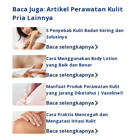
Baca Juga: Artikel Perawatan Kulit
Pria Lainnya
5 Penyebab Kulit Badan Kering dan
Solusinya
Discover more about 5 Penyebab Kuli
Baca selengkapnya
Cara Menggunakan Body Lotion
yang Baik dan Benar
Discover more about Cara Menggunak
Baca selengkapnya
Manfaat Produk Perawatan Kulit
yang Jarang Diketahui | Vaseline®
Discover more about Manfaat Produk
Baca selengkapnya
Cara Praktis Mencegah dan
Mengatasi Iritasi Kulit
Discover more about Cara Praktis Me
Baca selengkapnya