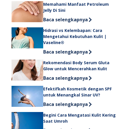
Memahami Manfaat Petroleum
Jelly Di Sini
Discover more about Memahami Manfa
Baca selengkapnya
Hidrasi vs Kelembapan: Cara
Mengetahui Kebutuhan Kulit |
Vaseline®
Discover more about Hidrasi vs Kel
Baca selengkapnya
Rekomendasi Body Serum Gluta
Glow untuk Mencerahkan Kulit
Discover more about Rekomendasi B
Baca selengkapnya
Efektifkah Kosmetik dengan SPF
untuk Menangkal Sinar UV?
Discover more about Efektifkah Kos
Baca selengkapnya
Begini Cara Mengatasi Kulit Kering
Saat Umroh