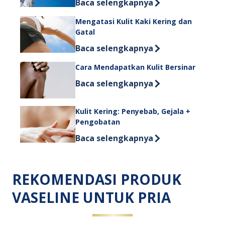
Discover more about Begini Cara Men
Baca selengkapnya
Mengatasi Kulit Kaki Kering dan
Gatal
Discover more about Mengatasi Kulit
Baca selengkapnya
Cara Mendapatkan Kulit Bersinar
Discover more about Cara Mendapatk
Baca selengkapnya
Kulit Kering: Penyebab, Gejala +
Pengobatan
Discover more about Kulit Kering: P
Baca selengkapnya
REKOMENDASI PRODUK
VASELINE UNTUK PRIA